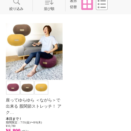
タイル
リスト
表示
切替
絞り込み
並び順
座ってゆらゆら ＜ながら＞で
出来る 股関節ストレッチ！ ア
ク…
本日まで！
期間限定：7/31(金)〜8/6(木)
¥10,780
¥6,800