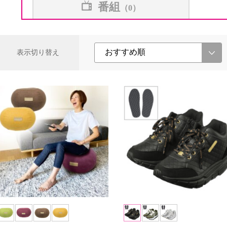
番組
（0）
表示切り替え