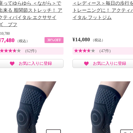
座ってゆらゆら ＜ながら＞で
＜レディース＞毎日の歩行
出来る 股関節ストレッチ！ ア
トレーニングに！ アクティ
クティバイタル エクササイ
イタル フットジム
ズ プフ
10,780
¥14,080
¥7,480
30%OFF
（税込）
（税込）
(62件)
(47件)
お気に入りに登録
お気に入りに登録