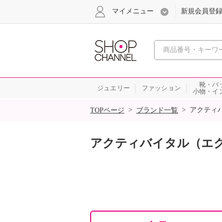
マイメニュー
新規会員登
心おどる
靴・バ
ジュエリー
ファッション
小物・イ
SALE
>
>
アクティ
TOPページ
ブランド一覧
アクティバイタル（エ