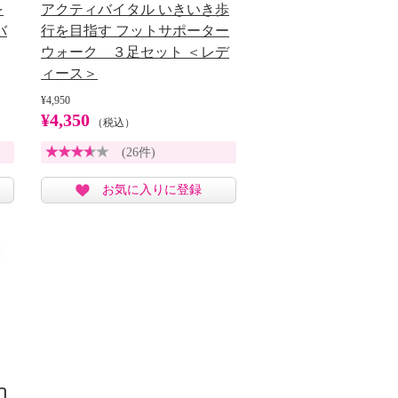
を
アクティバイタル いきいき歩
バ
行を目指す フットサポーター
ウォーク ３足セット ＜レデ
ィース＞
¥4,950
¥4,350
（税込）
(26件)
お気に入りに登録