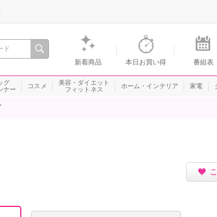
録
、瞬間を。通販・テレビショッピングのショップチャンネル
新着商品
本日お買い得
番組表
ッグ
美容・ダイエット
コスメ
ホーム・インテリア
家電
ンナー
フィットネス
イ