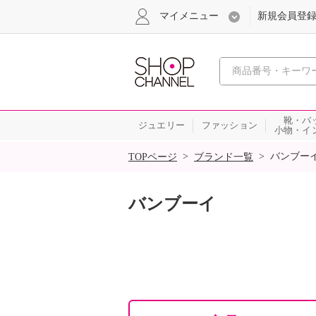
マイメニュー
新規会員登
心おどる
靴・バ
ジュエリー
ファッション
小物・イ
SALE
>
>
バンブー
TOPページ
ブランド一覧
バンブーイ