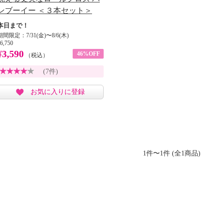
ンブーイー ＜３本セット＞
本日まで！
期間限定：7/31(金)〜8/6(木)
6,750
¥3,590
46%OFF
（税込）
(7件)
お気に入りに登録
1件〜1件 (全1商品)