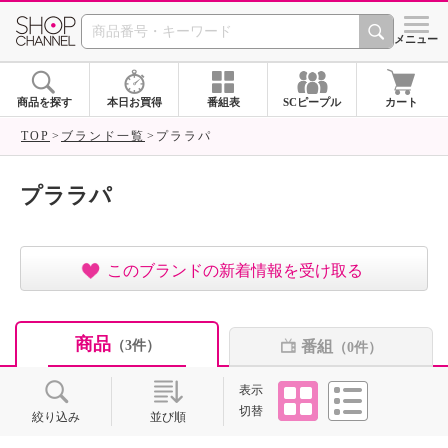
SHOP CHANNEL ショ
メニュー
商品を探す
本日お買得
番組表
SCピープル
カート
TOP
ブランド一覧
プララパ
プララパ
このブランドの新着情報を受け取る
商品
番組
（3件）
（0件）
タイル
リスト
表示
切替
絞り込み
並び順