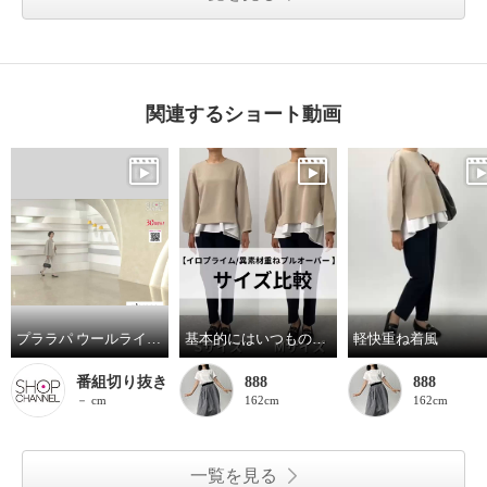
関連するショート動画
プララパ ウールライク ストレッチ ボトルネックジャケット
基本的にはいつものサイズで！
軽快重ね着風
番組切り抜き
888
888
－ cm
162cm
162cm
一覧を見る