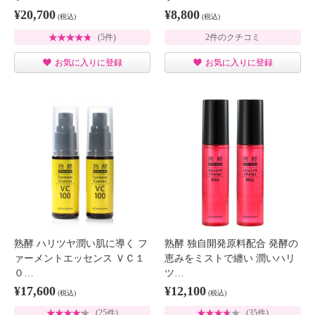
¥20,700
¥8,800
(税込)
(税込)
(5件)
2件のクチコミ
お気に入りに登録
お気に入りに登録
熟酵 ハリツヤ潤い肌に導く フ
熟酵 独自開発原料配合 発酵の
ァーメントエッセンス ＶＣ１
恵みをミストで纏い 潤いハリ
０…
ツ…
¥17,600
¥12,100
(税込)
(税込)
(25件)
(35件)