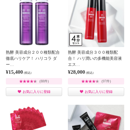
熟酵 美容成分２００種類配合
熟酵 美容成分３００種類配
徹底ハリケア！ ハリコラ ダ
合！ ハリ潤いの多機能美容液
ー…
エス…
¥15,400
¥28,000
(税込)
(税込)
(88件)
(97件)
お気に入りに登録
お気に入りに登録