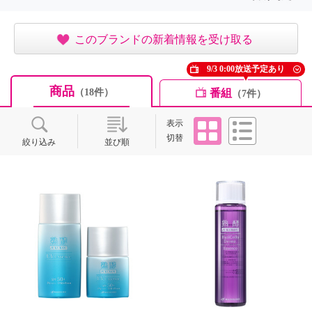
このブランドの新着情報を受け取る
9/3 0:00放送予定あり
商品
番組
（18件）
（7件）
タイル
リスト
表示
切替
絞り込み
並び順