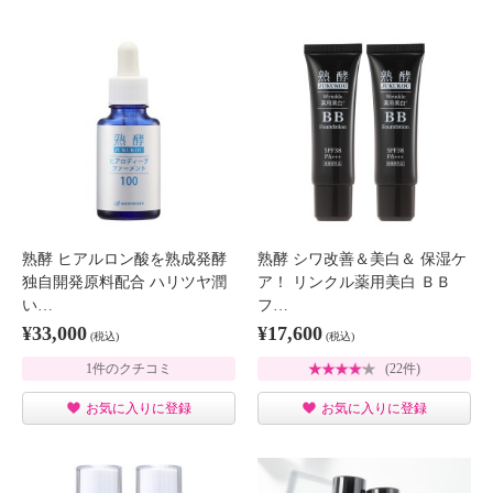
熟酵 ヒアルロン酸を熟成発酵
熟酵 シワ改善＆美白＆ 保湿ケ
独自開発原料配合 ハリツヤ潤
ア！ リンクル薬用美白 ＢＢ
い…
フ…
¥33,000
¥17,600
(税込)
(税込)
1件のクチコミ
(22件)
お気に入りに登録
お気に入りに登録