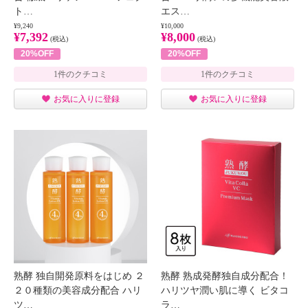
ト…
エス…
¥9,240
¥10,000
¥7,392
¥8,000
(税込)
(税込)
20%OFF
20%OFF
1件のクチコミ
1件のクチコミ
お気に入りに登録
お気に入りに登録
熟酵 独自開発原料をはじめ ２
熟酵 熟成発酵独自成分配合！
２０種類の美容成分配合 ハリ
ハリツヤ潤い肌に導く ビタコ
ツ…
ラ…