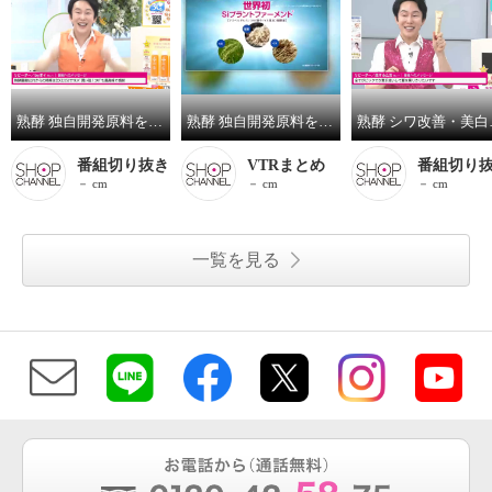
熟酵 独自開発原料をはじめ ２２０種類の美容成分配合 ハリツヤケア＆保湿！ 新ビタミックス ローションＤＸ デビュー３本セット
熟酵 独自開発原料をはじめ ２２０種類の美容成分配合 ハリツヤケア＆保湿！ 新ビタミックス ローションＤＸ デビュー３本セット
熟酵 シワ改善・美白・保湿
番組切り抜き
VTRまとめ
番組切り
－ cm
－ cm
－ cm
一覧を見る