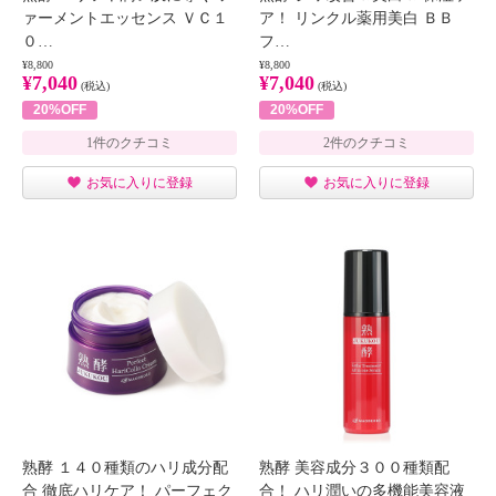
ァーメントエッセンス ＶＣ１
ア！ リンクル薬用美白 ＢＢ
０…
フ…
¥8,800
¥8,800
¥7,040
¥7,040
(税込)
(税込)
20%OFF
20%OFF
1件のクチコミ
2件のクチコミ
お気に入りに登録
お気に入りに登録
熟酵 １４０種類のハリ成分配
熟酵 美容成分３００種類配
合 徹底ハリケア！ パーフェク
合！ ハリ潤いの多機能美容液