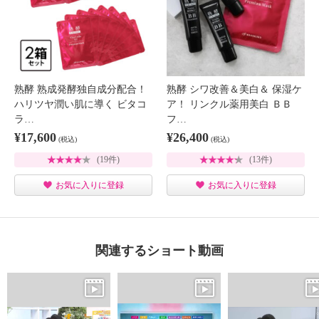
熟酵 熟成発酵独自成分配合！
熟酵 シワ改善＆美白＆ 保湿ケ
ハリツヤ潤い肌に導く ビタコ
ア！ リンクル薬用美白 ＢＢ
ラ…
フ…
¥17,600
¥26,400
(税込)
(税込)
(19件)
(13件)
お気に入りに登録
お気に入りに登録
関連するショート動画