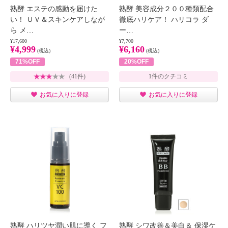
熟酵 エステの感動を届けた
熟酵 美容成分２００種類配合
い！ ＵＶ＆スキンケアしなが
徹底ハリケア！ ハリコラ ダ
ら メ…
ー…
¥17,600
¥7,700
¥4,999
¥6,160
(税込)
(税込)
71%OFF
20%OFF
(41件)
1件のクチコミ
お気に入りに登録
お気に入りに登録
熟酵 ハリツヤ潤い肌に導く フ
熟酵 シワ改善＆美白＆ 保湿ケ