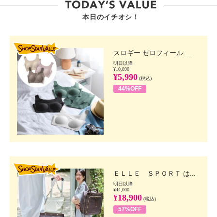
本日のイチオシ！
SHOP STAR VALUE
スロギー ゼロフィール ...
明日以降
¥10,890
¥5,990
(税込)
44%OFF
SHOP STAR VALUE
ＥＬＬＥ ＳＰＯＲＴ は...
明日以降
¥44,000
¥18,900
(税込)
57%OFF