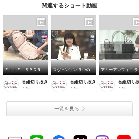
関連するショート動画
ＥＬＬＥ ＳＰＯＲＴ はっ水 取り外してリュックになる キューブ柄 キャリーカート
スヴェンソン ３つの有効成分配合 育毛、薄毛、脱毛の予防！ ザ・チャーガ薬用育毛剤 ２本スペシャルセット
アムーアンフ
番組切り抜き
番組切り抜き
番組切り
－ cm
－ cm
－ cm
一覧を見る