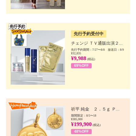
SSV先行
先行予約受付中
チェンジ ＴＶ通販出演２...
先行予約期間：7/27〜8/8 放送日：8/9
¥32,835
¥9,988
(税込)
69%OFF
Happy Price value
祈平 純金 ２．５ｇ Ｐ...
期間限定：8/5〜18
¥385,000
¥199,900
(税込)
48%OFF