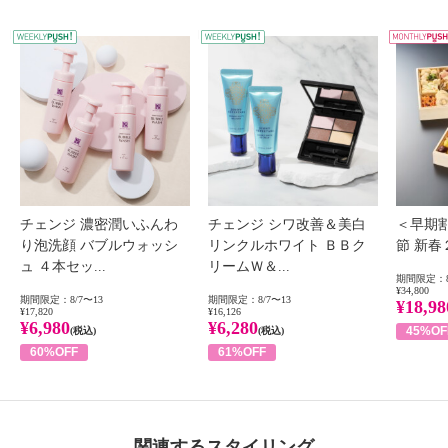
WEEKLY PUSH
W
チェンジ 濃密潤いふんわ
チェンジ シワ改善＆美白
＜早期
り泡洗顔 バブルウォッシ
リンクルホワイト ＢＢク
節 新
ュ ４本セッ...
リームＷ＆...
期間限定：8
¥34,800
期間限定：8/7〜13
期間限定：8/7〜13
¥18,98
¥17,820
¥16,126
¥6,980
¥6,280
45%OF
(税込)
(税込)
60%OFF
61%OFF
関連するスタイリング