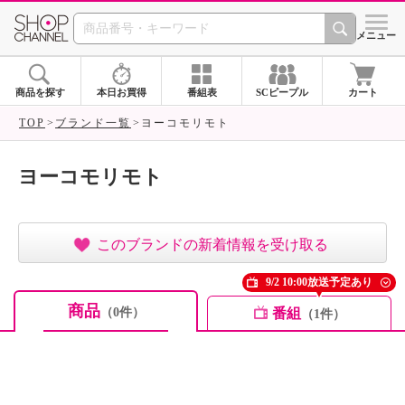
SHOP CHANNEL ショ
メニュー
商品を探す
本日お買得
番組表
SCピープル
カート
TOP
ブランド一覧
ヨーコモリモト
ヨーコモリモト
このブランドの新着情報を受け取る
9/2 10:00放送予定あり
商品
番組
（0件）
（1件）