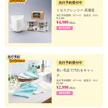
先行予約受付中
ミセスクレンリー 高濃度...
先行予約期間：8/7〜12 放送日：8/13
¥12,800
¥4,980
(税込)
61%OFF
SSV先行
先行予約受付中
長い毛足で汚れをキャッ
チ...
先行予約期間：8/7〜10 放送日：8/11
¥5,940
¥2,998
(税込)
49%OFF