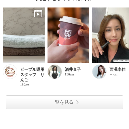
ピープル運用
酒井直子
西澤李佳
スタッフ り
156cm
－ cm
んご
159cm
一覧を見る