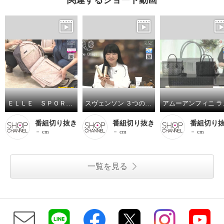
ＥＬＬＥ ＳＰＯＲＴ はっ水 取り外してリュックになる キューブ柄 キャリーカート
スヴェンソン ３つの有効成分配合 育毛、薄毛、脱毛の予防！ ザ・チャーガ薬用育毛剤 ２本スペシャルセット
アムーアンフ
番組切り抜き
番組切り抜き
番組切り
－ cm
－ cm
－ cm
一覧を見る