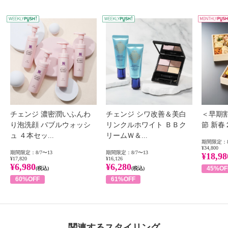
WEEKLY PUSH
W
チェンジ 濃密潤いふんわ
チェンジ シワ改善＆美白
＜早期
り泡洗顔 バブルウォッシ
リンクルホワイト ＢＢク
節 新
ュ ４本セッ...
リームＷ＆...
期間限定：8
¥34,800
期間限定：8/7〜13
期間限定：8/7〜13
¥18,98
¥17,820
¥16,126
¥6,980
¥6,280
45%OF
(税込)
(税込)
60%OFF
61%OFF
関連するスタイリング