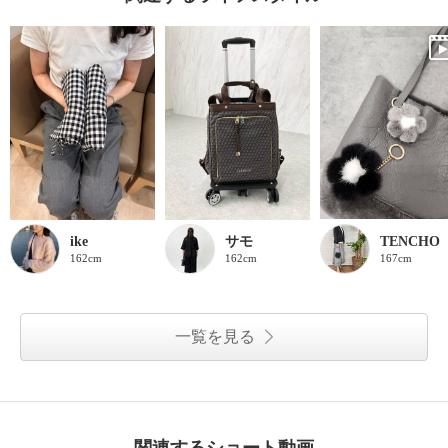
ike
サモ
TENCHO
162cm
162cm
167cm
一覧を見る
関連するショート動画