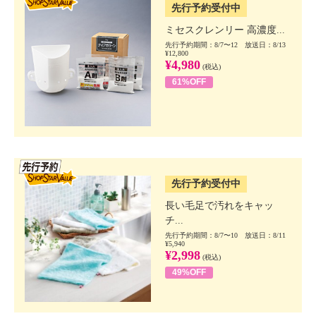
先行予約受付中
ミセスクレンリー 高濃度...
先行予約期間：8/7〜12 放送日：8/13
¥12,800
¥4,980
(税込)
61%OFF
SSV先行
先行予約受付中
長い毛足で汚れをキャッ
チ...
先行予約期間：8/7〜10 放送日：8/11
¥5,940
¥2,998
(税込)
49%OFF