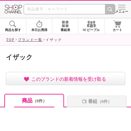
SHOP CHANNEL ショ
メニュー
商品を探す
本日お買得
番組表
SCピープル
カート
TOP
ブランド一覧
イザック
イザック
このブランドの新着情報を受け取る
商品
番組
（0件）
（0件）