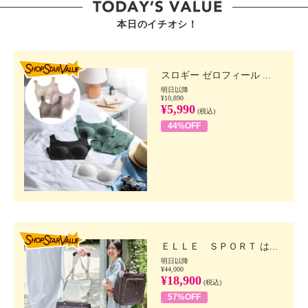
本日のイチオシ！
SHOP STAR VALUE
スロギー ゼロフィール ...
明日以降
¥10,890
¥5,990
(税込)
44%OFF
SHOP STAR VALUE
ＥＬＬＥ ＳＰＯＲＴ は...
明日以降
¥44,000
¥18,900
(税込)
57%OFF