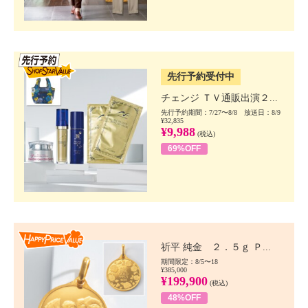
SSV先行
先行予約受付中
チェンジ ＴＶ通販出演２...
先行予約期間：7/27〜8/8 放送日：8/9
¥32,835
¥9,988
(税込)
69%OFF
Happy Price value
祈平 純金 ２．５ｇ Ｐ...
期間限定：8/5〜18
¥385,000
¥199,900
(税込)
48%OFF