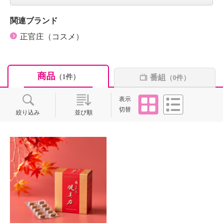
関連ブランド
正官庄（コスメ）
商品
番組
（1件）
（0件）
タイル
リスト
表示
切替
絞り込み
並び順