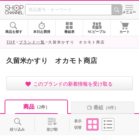
SHOP CHANNEL ショ
メニュー
商品を探す
本日お買得
番組表
SCピープル
カート
TOP
ブランド一覧
久留米かすり オカモト商店
久留米かすり オカモト商店
このブランドの新着情報を受け取る
商品
番組
（2件）
（0件）
タイル
リスト
表示
切替
絞り込み
並び順