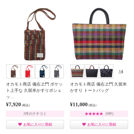
4
オカモト商店 儀右ヱ門 ポケッ
オカモト商店 儀右ヱ門 久留米
ト上手な 久留米かすりポシェ
かすり トートバッグ
ッ…
¥7,920
¥11,000
(税込)
(税込)
2件のクチコミ
(9件)
お気に入りに登録
お気に入りに登録