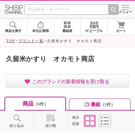
SHOP CHANNEL ショ
メニュー
商品を探す
本日お買得
番組表
SCピープル
カート
TOP
ブランド一覧
久留米かすり オカモト商店
久留米かすり オカモト商店
このブランドの新着情報を受け取る
商品
番組
（6件）
（1件）
タイル
リスト
表示
切替
絞り込み
並び順