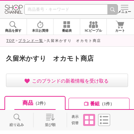
SHOP CHANNEL ショ
メニュー
商品を探す
本日お買得
番組表
SCピープル
カート
TOP
ブランド一覧
久留米かすり オカモト商店
久留米かすり オカモト商店
このブランドの新着情報を受け取る
商品
番組
（2件）
（1件）
タイル
リスト
表示
切替
絞り込み
並び順