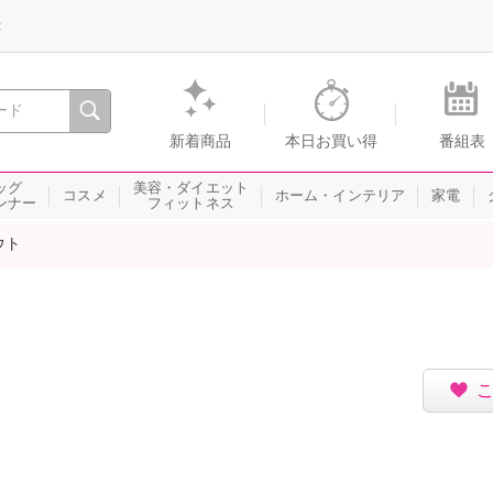
録
、瞬間を。通販・テレビショッピングのショップチャンネル
新着商品
本日お買い得
番組表
ッグ
美容・ダイエット
コスメ
ホーム・インテリア
家電
ンナー
フィットネス
ウト