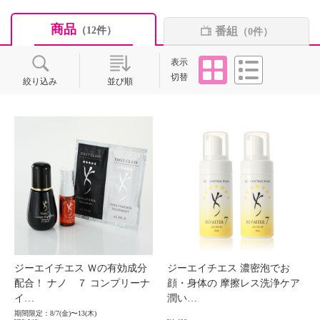
商品
番組
（12件）
（0件）
タイル
リスト
表示
切替
絞り込み
並び順
ジーエイチエス Ｗの有効成分
ジーエイチエス 濃密泡でお
配合！ ナノ ７ コンプリーナ
顔・身体の 摩擦レス洗浄ケア
イ…
潤い…
期間限定：8/7(金)〜13(木)