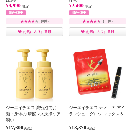
¥29,040
¥4,400
¥9,990
¥2,400
(税込)
(税込)
65%OFF
45%OFF
(9件)
(11件)
お気に入りに登録
お気に入りに登録
ジーエイチエス 濃密泡でお
ジーエイチエス ナノ ７ アイ
顔・身体の 摩擦レス洗浄ケア
ラッシュ グロウ マックス＆
潤い…
…
¥17,600
¥18,370
(税込)
(税込)