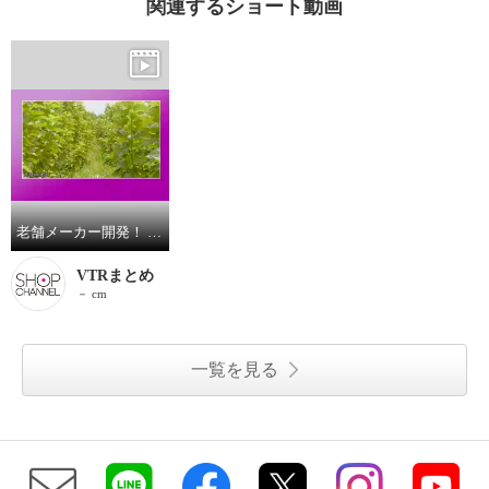
関連するショート動画
老舗メーカー開発！ 充実栄養で健康きれい 太田胃散 おいしい 桑の葉青汁 プレミアムＩＩ ２箱セット
VTRまとめ
－ cm
一覧を見る