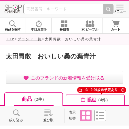
SHOP CHANNEL ショ
メニュー
商品を探す
本日お買得
番組表
SCピープル
カート
TOP
ブランド一覧
太田胃散 おいしい桑の葉青汁
太田胃散 おいしい桑の葉青汁
このブランドの新着情報を受け取る
9/1 0:00放送予定あり
商品
番組
（2件）
（4件）
タイル
リスト
表示
切替
絞り込み
並び順