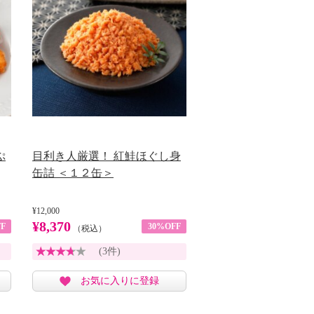
ぷ
目利き人厳選！ 紅鮭ほぐし身
缶詰 ＜１２缶＞
¥12,000
¥8,370
F
30%OFF
（税込）
(3件)
お気に入りに登録