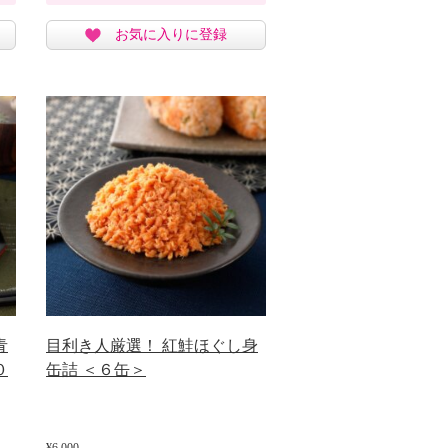
お気に入りに登録
青
目利き人厳選！ 紅鮭ほぐし身
０
缶詰 ＜６缶＞
¥6,000