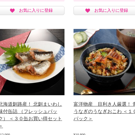
お気に入りに登録
お気に入りに登録
北海道釧路産！ 北釧まいわし
富洋物産 目利き人厳選！ 
味付缶詰 （フレッシュパッ
うなぎのうなぎおこわ ＜１
ク） ＜３０缶お買い得セット
パック＞
＞
12,000
¥10,800