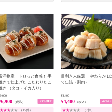
富洋物産 トロっと食感！ 手
目利き人厳選！ やわらか ほ
焼きで仕上げた こだわりたこ
て缶詰（割肉）
焼き （タコ・イカ入り）
9,000
¥8,490
¥6,900
¥4,480
23%OFF
47%OF
（税込）
（税込）
(15件)
(7件)