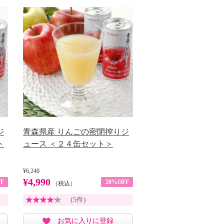
ジ
青森県産 りんごの密閉搾りジ
ト
ュース ＜２４缶セット＞
¥6,240
¥4,990
F
20%OFF
（税込）
(5件)
お気に入りに登録