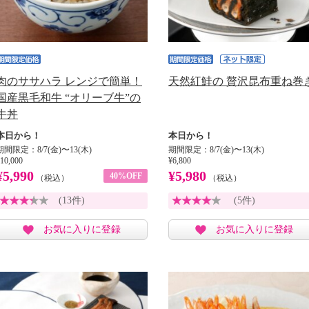
肉のササハラ レンジで簡単！
天然紅鮭の 贅沢昆布重ね巻
国産黒毛和牛 “オリーブ牛”の
牛丼
本日から！
本日から！
期間限定：8/7(金)〜13(木)
期間限定：8/7(金)〜13(木)
10,000
¥6,800
¥5,990
¥5,980
40%OFF
（税込）
（税込）
(13件)
(5件)
お気に入りに登録
お気に入りに登録