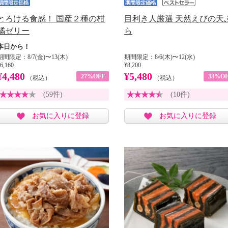
とろける食感！ 国産２種の柑
目利き人厳選 天然えびの天
橘ゼリー
ら
本日から！
期間限定：8/7(金)〜13(木)
期間限定：8/6(木)〜12(水)
6,160
¥8,200
¥4,480
¥5,480
27%OFF
33%OF
（税込）
（税込）
(59件)
(10件)
お気に入りに登録
お気に入りに登録