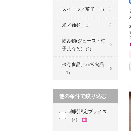
スイーツ／菓子
（1）
米／麺類
（1）
¥
飲み物(ジュース・柚
子茶など)
（2）
保存食品／非常食品
（1）
他の条件で絞り込む
期間限定プライス
（5）