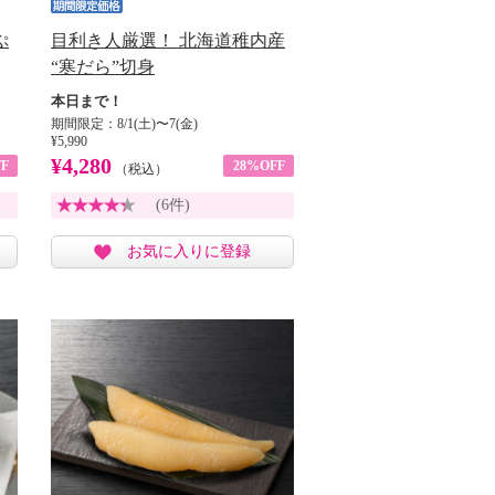
ぷ
目利き人厳選！ 北海道稚内産
“寒だら”切身
本日まで！
期間限定：8/1(土)〜7(金)
¥5,990
¥4,280
F
28%OFF
（税込）
(6件)
お気に入りに登録