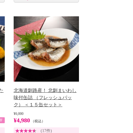
た
北海道釧路産！ 北釧まいわし
味付缶詰 （フレッシュパッ
ク） ＜１５缶セット＞
¥6,000
¥4,980
F
（税込）
(17件)