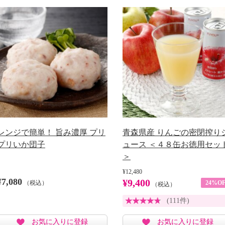
レンジで簡単！ 旨み濃厚 プリ
青森県産 りんごの密閉搾り
プリいか団子
ュース ＜４８缶お徳用セッ
＞
¥12,480
¥7,080
¥9,400
（税込）
24%OF
（税込）
(111件)
お気に入りに登録
お気に入りに登録