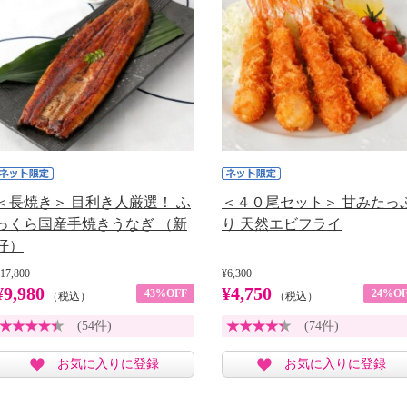
＜長焼き＞ 目利き人厳選！ ふ
＜４０尾セット＞ 甘みたっ
っくら国産手焼きうなぎ （新
り 天然エビフライ
仔）
17,800
¥6,300
¥9,980
¥4,750
43%OFF
24%OF
（税込）
（税込）
(54件)
(74件)
お気に入りに登録
お気に入りに登録