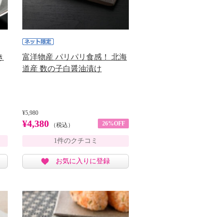
き
富洋物産 パリパリ食感！ 北海
道産 数の子白醤油漬け
¥5,980
¥4,380
26%OFF
（税込）
1件のクチコミ
お気に入りに登録