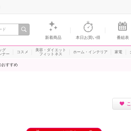
録
、瞬間を。通販・テレビショッピングのショップチャンネル
新着商品
本日お買い得
番組表
ッグ
美容・ダイエット
コスメ
ホーム・インテリア
家電
ンナー
フィットネス
のおすすめ