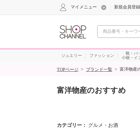
マイメニュー
新規会員登
心おどる
靴・バ
ジュエリー
ファッション
小物・イ
SALE
>
>
富洋物産
TOPページ
ブランド一覧
富洋物産のおすすめ
カテゴリー
グルメ・お酒