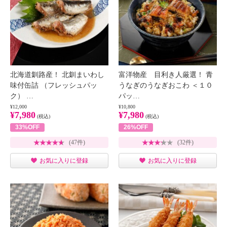
北海道釧路産！ 北釧まいわし
富洋物産 目利き人厳選！ 青
味付缶詰 （フレッシュパッ
うなぎのうなぎおこわ ＜１０
ク） …
パッ…
¥12,000
¥10,800
¥7,980
¥7,980
(税込)
(税込)
33%OFF
26%OFF
(47件)
(32件)
お気に入りに登録
お気に入りに登録