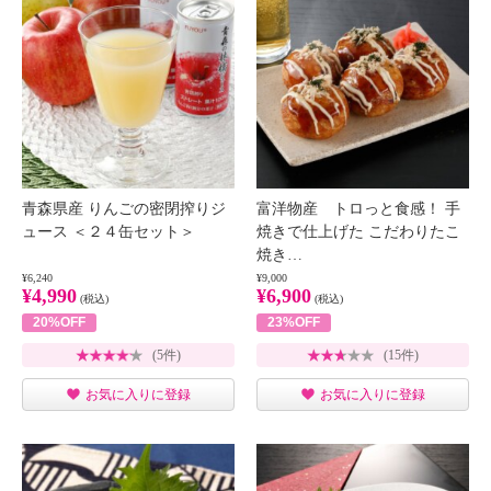
青森県産 りんごの密閉搾りジ
富洋物産 トロっと食感！ 手
ュース ＜２４缶セット＞
焼きで仕上げた こだわりたこ
焼き…
¥6,240
¥9,000
¥4,990
¥6,900
(税込)
(税込)
20%OFF
23%OFF
(5件)
(15件)
お気に入りに登録
お気に入りに登録