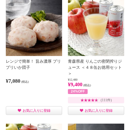
レンジで簡単！ 旨み濃厚 プリ
青森県産 りんごの密閉搾りジ
プリいか団子
ュース ＜４８缶お徳用セット
＞
¥7,080
¥12,480
(税込)
¥9,400
(税込)
24%OFF
(111件)
お気に入りに登録
お気に入りに登録