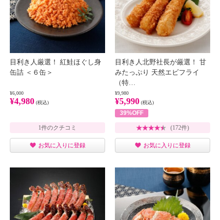
目利き人厳選！ 紅鮭ほぐし身
目利き人北野社長が厳選！ 甘
缶詰 ＜６缶＞
みたっぷり 天然エビフライ
（特…
¥6,000
¥9,980
¥4,980
¥5,990
(税込)
(税込)
39%OFF
1件のクチコミ
(172件)
お気に入りに登録
お気に入りに登録