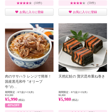
(10件)
(59件)
お気に入りに登録
お気に入りに登録
肉のササハラ レンジで簡単！
天然紅鮭の 贅沢昆布重ね巻き
国産黒毛和牛 “オリーブ
牛”の…
期間限定：8/7(金)〜13(木)
期間限定：8/7(金)〜13(木)
¥10,000
¥6,800
¥5,990
¥5,980
(税込)
(税込)
40%OFF