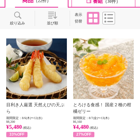
商品
番組
（22件）
（30件）
タイル
リスト
表示
切替
絞り込み
並び順
目利き人厳選 天然えびの天ぷ
とろける食感！ 国産２種の柑
ら
橘ゼリー
期間限定：8/6(木)〜12(水)
期間限定：8/7(金)〜13(木)
¥8,200
¥6,160
¥5,480
¥4,480
(税込)
(税込)
33%OFF
27%OFF