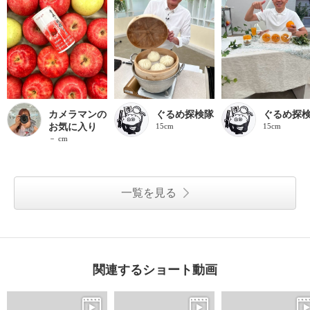
カメラマンの
ぐるめ探検隊
ぐるめ探
お気に入り
15cm
15cm
－ cm
一覧を見る
関連するショート動画