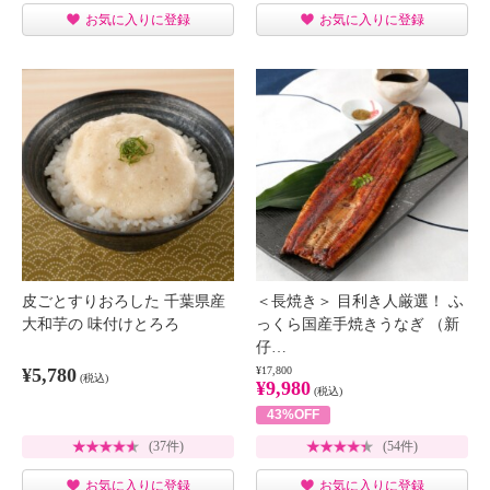
お気に入りに登録
お気に入りに登録
皮ごとすりおろした 千葉県産
＜長焼き＞ 目利き人厳選！ ふ
大和芋の 味付けとろろ
っくら国産手焼きうなぎ （新
仔…
¥5,780
¥17,800
(税込)
¥9,980
(税込)
43%OFF
(37件)
(54件)
お気に入りに登録
お気に入りに登録