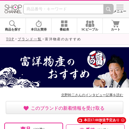
SHOP CHANNEL ショ
メニュー
商品を探す
本日お買得
番組表
SCピープル
カート
TOP
ブランド一覧
富洋物産のおすすめ
北野幹二さんのインタビュー記事を読む
このブランドの新着情報を受け取る
本日17:00放送予定あり