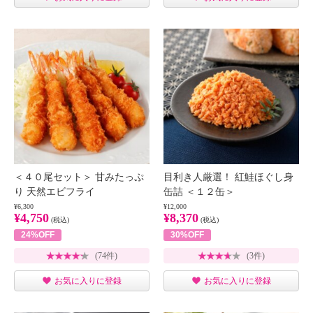
＜４０尾セット＞ 甘みたっぷ
目利き人厳選！ 紅鮭ほぐし身
り 天然エビフライ
缶詰 ＜１２缶＞
¥6,300
¥12,000
¥4,750
¥8,370
(税込)
(税込)
24%OFF
30%OFF
(74件)
(3件)
お気に入りに登録
お気に入りに登録