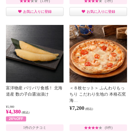
(13件)
(5件)
お気に入りに登録
お気に入りに登録
富洋物産 パリパリ食感！ 北海
＜８枚セット＞ ふんわりもっ
道産 数の子白醤油漬け
ちり こだわり生地の 本格石窯
海…
¥5,980
¥7,200
(税込)
¥4,380
(税込)
26%OFF
1件のクチコミ
(6件)