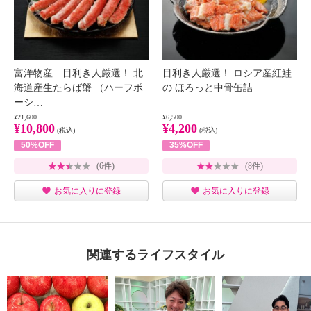
富洋物産 目利き人厳選！ 北
目利き人厳選！ ロシア産紅鮭
海道産生たらば蟹 （ハーフポ
の ほろっと中骨缶詰
ーシ…
¥21,600
¥6,500
¥10,800
¥4,200
(税込)
(税込)
50%OFF
35%OFF
(6件)
(8件)
お気に入りに登録
お気に入りに登録
関連するライフスタイル