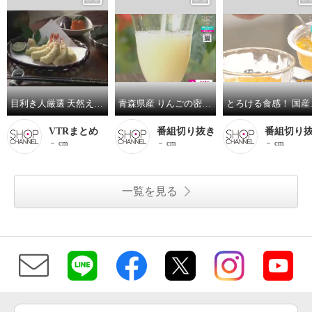
目利き人厳選 天然えびの天ぷら
青森県産 りんごの密閉搾りジュース ＜４８缶お徳用セット＞
とろける
VTRまとめ
番組切り抜き
番組切り
－ cm
－ cm
－ cm
一覧を見る