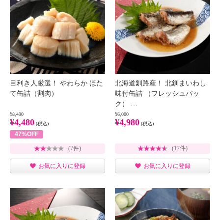
目利き人厳選！ やわらか ほた
北海道釧路産！ 北釧まいわし
て缶詰（割肉）
味付缶詰 （フレッシュパッ
ク） …
¥8,490
¥6,000
¥4,480
¥4,980
(税込)
(税込)
47%OFF
(7件)
(17件)
お気に入りに登録
お気に入りに登録