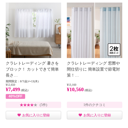
クラレトレーディング 暑さを
クラレトレーディング 窓際や
ブロック！ カットできて簡単
間仕切りに 簡単設置で節電対
長さ…
策！…
期間限定：8/7(金)〜13(木)
¥12,650
¥13,160
¥7,499
¥10,560
(税込)
(税込)
40%OFF
(5件)
1件のクチコミ
お気に入りに登録
お気に入りに登録