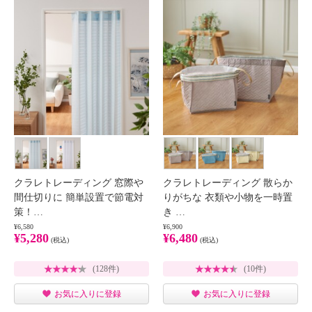
クラレトレーディング 窓際や
クラレトレーディング 散らか
間仕切りに 簡単設置で節電対
りがちな 衣類や小物を一時置
策！…
き …
¥6,580
¥6,900
¥5,280
¥6,480
(税込)
(税込)
(128件)
(10件)
お気に入りに登録
お気に入りに登録