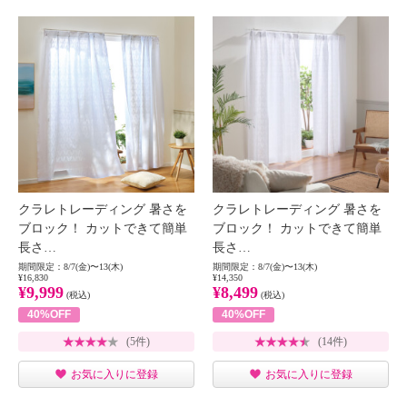
クラレトレーディング 暑さを
クラレトレーディング 暑さを
ブロック！ カットできて簡単
ブロック！ カットできて簡単
長さ…
長さ…
期間限定：8/7(金)〜13(木)
期間限定：8/7(金)〜13(木)
¥16,830
¥14,350
¥9,999
¥8,499
(税込)
(税込)
40%OFF
40%OFF
(5件)
(14件)
お気に入りに登録
お気に入りに登録