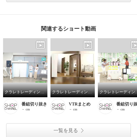
関連するショート動画
クラレトレーディング 窓際や間仕切りに 簡単設置で節電対策！ カットでサイズ調整も可！ 遮熱・防炎のれん エコクール同色２枚セット
クラレトレーディング 窓際や間仕切りに 簡単設置で節電対策！ カットでサイズ調整も可！ 遮熱・防炎のれん エコクール同色２枚セット
クラレトレーディング 高次元の防臭力を実現する ９層構造
番組切り抜き
VTRまとめ
番組切り
－ cm
－ cm
－ cm
一覧を見る