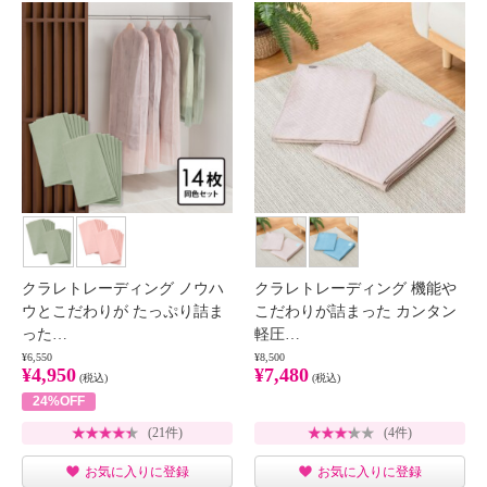
クラレトレーディング ノウハ
クラレトレーディング 機能や
ウとこだわりが たっぷり詰ま
こだわりが詰まった カンタン
った…
軽圧…
¥6,550
¥8,500
¥4,950
¥7,480
(税込)
(税込)
24%OFF
(21件)
(4件)
お気に入りに登録
お気に入りに登録