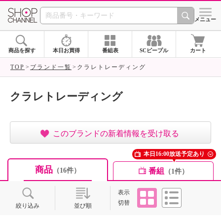
SHOP CHANNEL ショ
メニュー
商品を探す
本日お買得
番組表
SCピープル
カート
TOP
ブランド一覧
クラレトレーディング
クラレトレーディング
このブランドの新着情報を受け取る
本日16:00放送予定あり
商品
番組
（16件）
（1件）
タイル
リスト
表示
切替
絞り込み
並び順