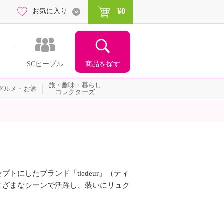
¥0
お気に入り
商品を探す
SCピープル
旅・趣味・暮らし
グルメ・お酒
コレクターズ
トにしたブランド「tiedeur」（ティ
まざまなシーンで活躍し、装いにリュク