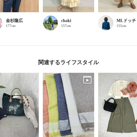
金杉隆広
chaki
MLドッチ
177cm
157cm
155cm
関連するライフスタイル