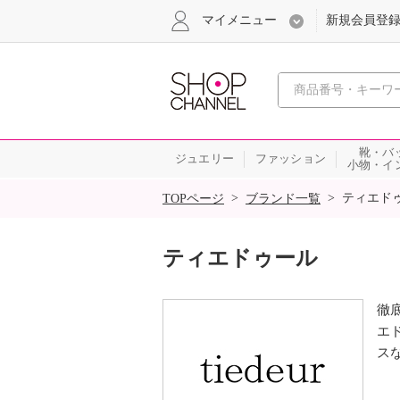
マイメニュー
新規会員登
心おどる
靴・バ
ジュエリー
ファッション
小物・イ
SALE
>
>
ティエド
TOPページ
ブランド一覧
ティエドゥール
徹
エ
ス