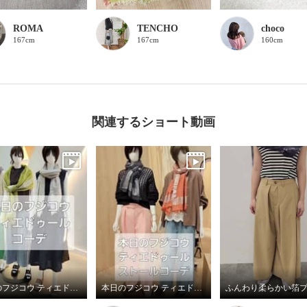
ROMA
TENCHO
choco
167cm
167cm
160cm
関連するショート動画
本日のフジコウ ティエドゥールコーデ
本日のフジコウ ティエドゥールストールコーデ