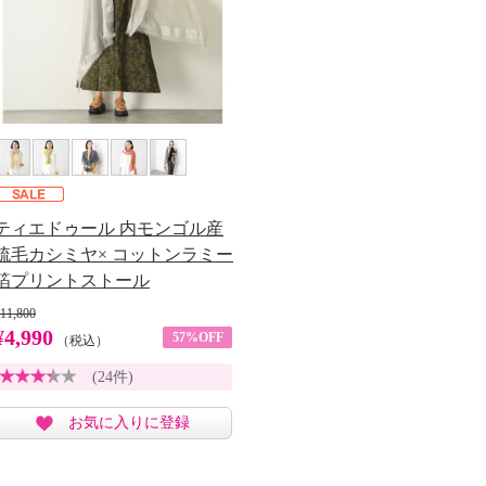
ティエドゥール 内モンゴル産
梳毛カシミヤ× コットンラミー
箔プリントストール
11,800
¥4,990
57%OFF
（税込）
(24件)
お気に入りに登録