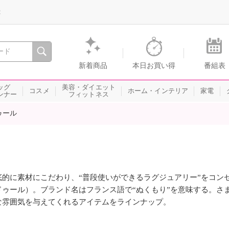
録
、瞬間を。通販・テレビショッピングのショップチャンネル
新着商品
本日お買い得
番組表
ッグ
美容・ダイエット
コスメ
ホーム・インテリア
家電
ンナー
フィットネス
ゥール
底的に素材にこだわり、“普段使いができるラグジュアリー”をコンセプ
ドゥール）。ブランド名はフランス語で“ぬくもり”を意味する。さ
な雰囲気を与えてくれるアイテムをラインナップ。