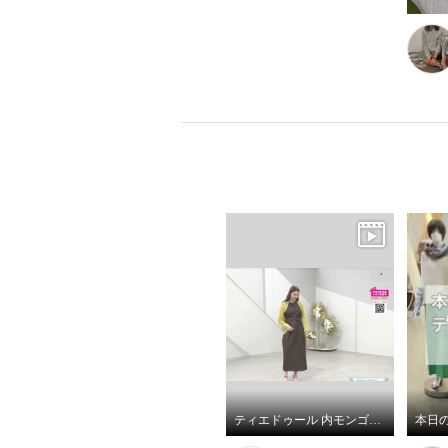
ティエドゥール 内モンゴル産 梳毛カシミヤ× コットンラミー 箔プリントストール