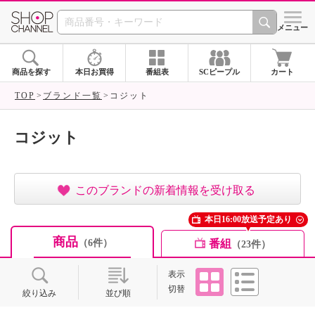
SHOP CHANNEL ショ
メニュー
商品を探す
本日お買得
番組表
SCピープル
カート
TOP
ブランド一覧
コジット
コジット
このブランドの新着情報を受け取る
本日16:00放送予定あり
商品
番組
（6件）
（23件）
タイル
リスト
表示
切替
絞り込み
並び順