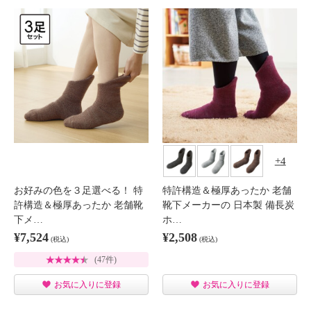
4
お好みの色を３足選べる！ 特
特許構造＆極厚あったか 老舗
許構造＆極厚あったか 老舗靴
靴下メーカーの 日本製 備長炭
下メ…
ホ…
¥7,524
¥2,508
(税込)
(税込)
(47件)
お気に入りに登録
お気に入りに登録