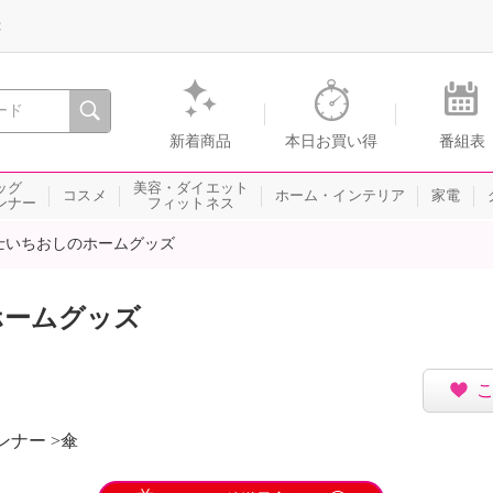
録
、瞬間を。通販・テレビショッピングのショップチャンネル
新着商品
本日お買い得
番組表
ッグ
美容・ダイエット
コスメ
ホーム・インテリア
家電
ンナー
フィットネス
士いちおしのホームグッズ
ホームグッズ
ナー >傘