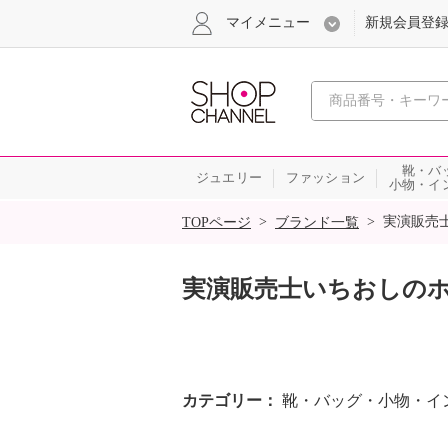
マイメニュー
新規会員登
心おどる
靴・バ
ジュエリー
ファッション
小物・イ
SALE
>
>
実演販売
TOPページ
ブランド一覧
実演販売士いちおしの
カテゴリー
靴・バッグ・小物・イン