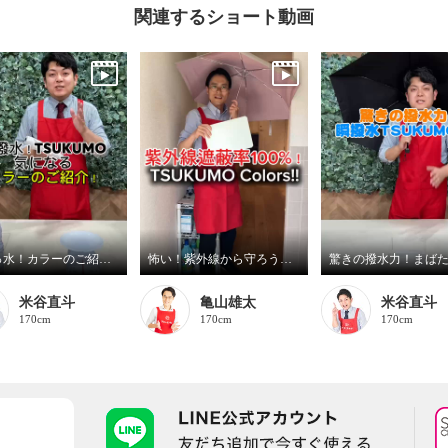
関連するショート動画
瞬はっ水！カラーのご紹介！
怖い！紫外線から守ろう！TSUKUMOカラーズ!!
米谷直斗
亀山雄太
米谷直斗
170cm
170cm
170cm