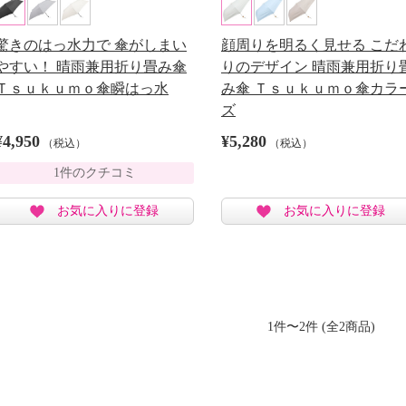
驚きのはっ水力で 傘がしまい
顔周りを明るく見せる こだ
やすい！ 晴雨兼用折り畳み傘
りのデザイン 晴雨兼用折り
Ｔｓｕｋｕｍｏ傘瞬はっ水
み傘 Ｔｓｕｋｕｍｏ傘カラ
ズ
¥4,950
¥5,280
（税込）
（税込）
1件のクチコミ
お気に入りに登録
お気に入りに登録
1件〜2件 (全2商品)