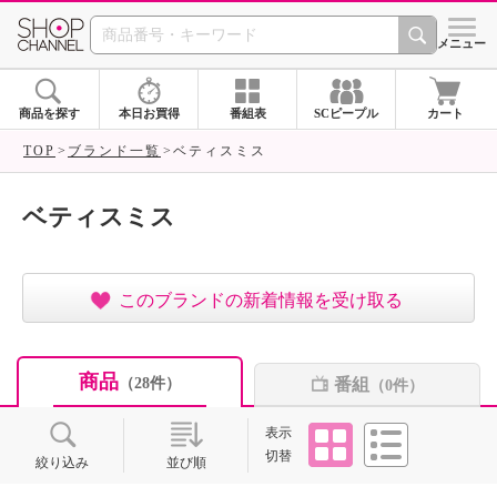
SHOP CHANNEL ショ
メニュー
商品を探す
本日お買得
番組表
SCピープル
カート
TOP
ブランド一覧
ベティスミス
ベティスミス
このブランドの新着情報を受け取る
商品
番組
（28件）
（0件）
タイル
リスト
表示
切替
絞り込み
並び順