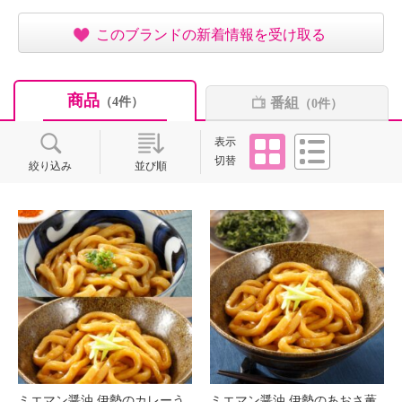
このブランドの新着情報を受け取る
商品
番組
（4件）
（0件）
タイル
リスト
表示
切替
絞り込み
並び順
ミエマン醤油 伊勢のカレーう
ミエマン醤油 伊勢のあおさ薫