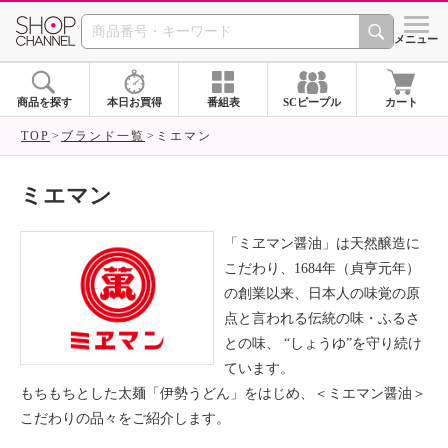
SHOP CHANNEL ショ
メニュー
商品を探す
本日お買得
番組表
SCピープル
カート
TOP
ブランド一覧
ミエマン
ミエマン
「ミヱマン醤油」は天然醸造に
こだわり、1684年（貞亨元年）
の創業以来、日本人の味覚の原
点と言われる伝統の味・ふるさ
との味、 “しょうゆ”を守り続け
ています。
もちもちとした太麺「伊勢うどん」をはじめ、＜ミエマン醤油＞
こだわりの品々をご紹介します。