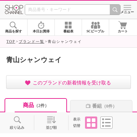
SHOP CHANNEL ショ
メニュー
商品を探す
本日お買得
番組表
SCピープル
カート
TOP
ブランド一覧
青山シャンウェイ
青山シャンウェイ
このブランドの新着情報を受け取る
商品
番組
（2件）
（0件）
タイル
リスト
表示
切替
絞り込み
並び順