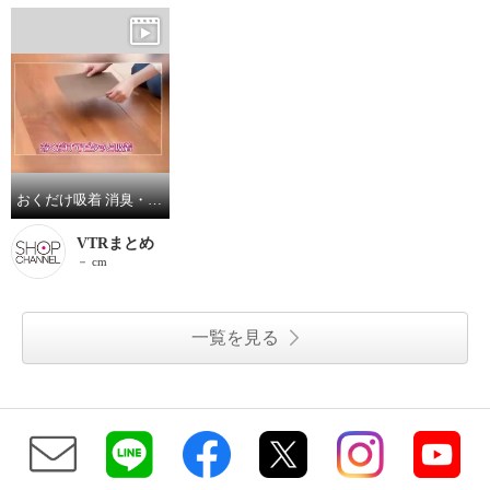
おくだけ吸着 消臭・はっ水・防汚機能付 タイルマット同色２５枚 増量セット
VTRまとめ
－ cm
一覧を見る