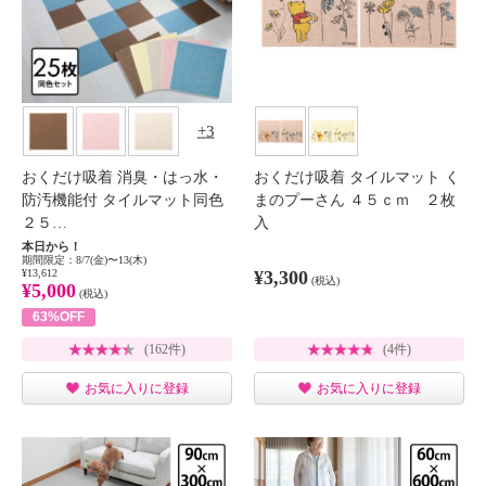
3
おくだけ吸着 消臭・はっ水・
おくだけ吸着 タイルマット く
防汚機能付 タイルマット同色
まのプーさん ４５ｃｍ ２枚
２５…
入
本日から！
期間限定：8/7(金)〜13(木)
¥13,612
¥3,300
(税込)
¥5,000
(税込)
63%OFF
(162件)
(4件)
お気に入りに登録
お気に入りに登録