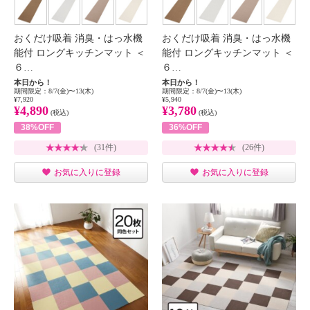
おくだけ吸着 消臭・はっ水機
おくだけ吸着 消臭・はっ水機
能付 ロングキッチンマット ＜
能付 ロングキッチンマット ＜
６…
６…
本日から！
本日から！
期間限定：8/7(金)〜13(木)
期間限定：8/7(金)〜13(木)
¥7,920
¥5,940
¥4,890
¥3,780
(税込)
(税込)
38%OFF
36%OFF
(31件)
(26件)
お気に入りに登録
お気に入りに登録