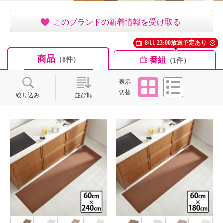
このブランドの新着情報を受け取る
8/11 23:00放送予定あり
商品
番組
（8件）
（1件）
タイル
リスト
表示
切替
絞り込み
並び順