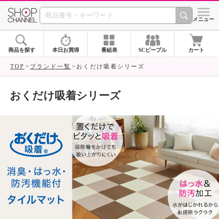
SHOP CHANNEL ショ
メニュー
商品を探す
本日お買得
番組表
SCピープル
カート
TOP
ブランド一覧
おくだけ吸着シリーズ
おくだけ吸着シリーズ