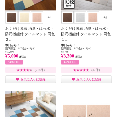
4
3
おくだけ吸着 消臭・はっ水・
おくだけ吸着 消臭・はっ水・
防汚機能付 タイルマット 同色
防汚機能付 タイルマット 同色
２…
１…
本日から！
本日から！
期間限定：8/7(金)〜13(木)
期間限定：8/7(金)〜13(木)
¥10,890
¥5,738
¥5,000
¥3,300
(税込)
(税込)
54%OFF
42%OFF
(218件)
(57件)
お気に入りに登録
お気に入りに登録