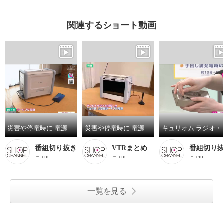
関連するショート動画
災害や停電時に 電源も情報もキャッチ！ ”キュリオム テレビ・ラジオ搭載 ポータブル電源 パワーステーション” ＤＴＶ１０１－２５６
災害や停電時に 電源も情報もキャッチ！ ”キュリオム テレビ・ラジオ搭載 ポータブル電源 パワーステーション” ＤＴＶ１０１－２５６
キュリオム ラジオ・ワンセグテレ
番組切り抜き
VTRまとめ
番組切り
－ cm
－ cm
－ cm
一覧を見る