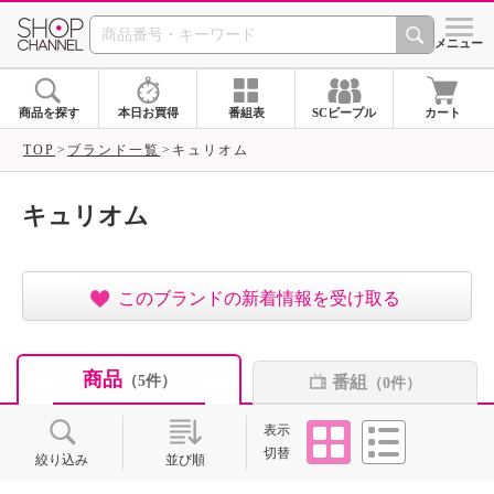
SHOP CHANNEL ショ
メニュー
商品を探す
本日お買得
番組表
SCピープル
カート
TOP
ブランド一覧
キュリオム
キュリオム
このブランドの新着情報を受け取る
商品
番組
（5件）
（0件）
タイル
リスト
表示
切替
絞り込み
並び順