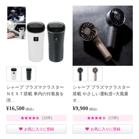
シャープ プラズマクラスター
シャープ プラズマクラスター
ＮＥＸＴ搭載 車内の付着臭を
搭載 やさしい運転音×大風量
消…
オ…
¥16,500
¥9,900
(税込)
(税込)
(32件)
(15件)
お気に入りに登録
お気に入りに登録