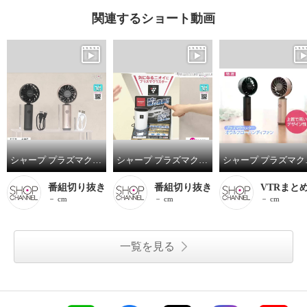
関連するショート動画
シャープ プラズマクラスター搭載 やさしい運転音×大風量 オウルフロー ハンディファン ＰＪ－ＨＳ０１
シャープ プラズマクラスター ＮＥＸＴ搭載 車内の付着臭を消臭！ プラズマクラスターイオン 発生機
シャープ プラズマクラ
番組切り抜き
番組切り抜き
VTRまと
－ cm
－ cm
－ cm
一覧を見る