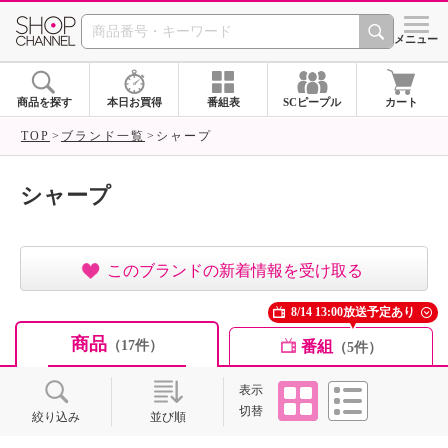
SHOP CHANNEL ショ
メニュー
商品を探す
本日お買得
番組表
SCピープル
カート
TOP
ブランド一覧
シャープ
シャープ
このブランドの新着情報を受け取る
8/14 13:00放送予定あり
商品
番組
（17件）
（5件）
タイル
リスト
表示
切替
絞り込み
並び順