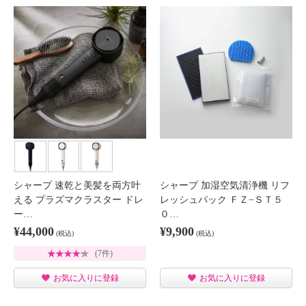
シャープ 速乾と美髪を両方叶
シャープ 加湿空気清浄機 リフ
える プラズマクラスター ドレ
レッシュパック ＦＺ−ＳＴ５
ー…
０…
¥44,000
¥9,900
(税込)
(税込)
(7件)
お気に入りに登録
お気に入りに登録