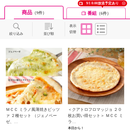
9/1 0:00放送予定あり
商品
番組
（9件）
（6件）
タイル
リスト
表示
切替
絞り込み
並び順
ＭＣＣ ミラノ風薄焼きピッツ
＜クアトロフロマッジョ ２０
ァ ２種セット （ジェノベー
枚お買い得セット＞ ＭＣＣ ミ
ゼ、…
ラ…
本日から！