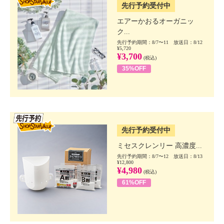
先行予約受付中
エアーかおるオーガニッ
ク...
先行予約期間：8/7〜11 放送日：8/12
¥5,720
¥3,700
(税込)
35%OFF
SSV先行
先行予約受付中
ミセスクレンリー 高濃度...
先行予約期間：8/7〜12 放送日：8/13
¥12,800
¥4,980
(税込)
61%OFF