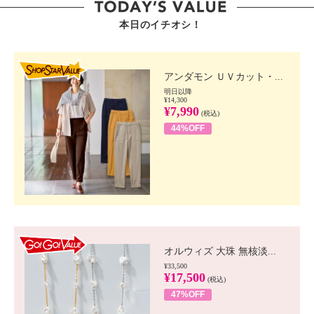
本日のイチオシ！
SHOP STAR VALUE
アンダモン ＵＶカット・...
明日以降
¥14,300
¥7,990
(税込)
44%OFF
GO!GO! VALUE
オルウィズ 大珠 無核淡...
¥33,500
¥17,500
(税込)
47%OFF