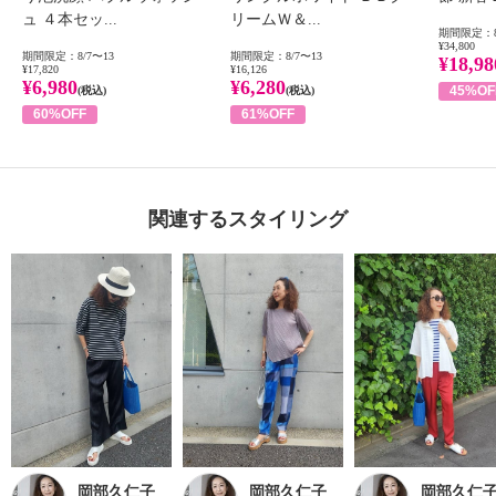
ュ ４本セッ...
リームＷ＆...
期間限定：8
¥34,800
期間限定：8/7〜13
期間限定：8/7〜13
¥18,98
¥17,820
¥16,126
¥6,980
¥6,280
45%OF
(税込)
(税込)
60%OFF
61%OFF
関連するスタイリング
岡部久仁子
岡部久仁子
岡部久仁