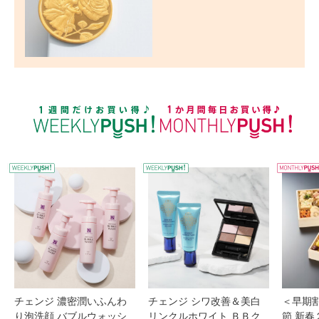
WEEKLY PUSH
W
チェンジ 濃密潤いふんわ
チェンジ シワ改善＆美白
＜早期
り泡洗顔 バブルウォッシ
リンクルホワイト ＢＢク
節 新