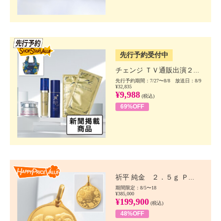
SSV先行
先行予約受付中
チェンジ ＴＶ通販出演２...
先行予約期間：7/27〜8/8 放送日：8/9
¥32,835
¥9,988
(税込)
69%OFF
Happy Price value
祈平 純金 ２．５ｇ Ｐ...
期間限定：8/5〜18
¥385,000
¥199,900
(税込)
48%OFF