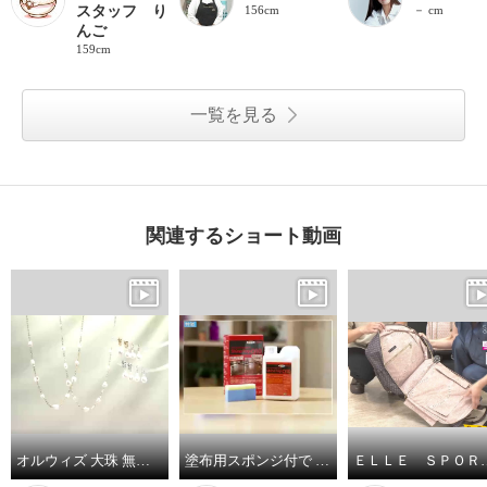
スタッフ り
156cm
－ cm
んご
159cm
一覧を見る
関連するショート動画
オルウィズ 大珠 無核淡水バロックパール ステーションネックレス／イヤリング／ピアス
塗布用スポンジ付で サッと塗り伸ばし 乾かすだけ簡単！ 輝きが戻るフロアワックス シャイントップＱ１０ ＜１リットル＞
ＥＬＬＥ ＳＰＯＲＴ はっ水 取り外