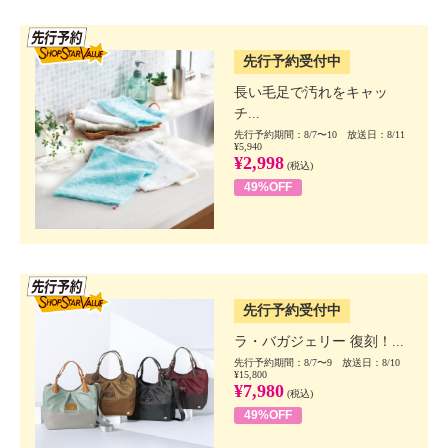
SSV先行
先行予約受付中
長い毛足で汚れをキャッ
チ...
先行予約期間：8/7〜10 放送日：8/11
¥5,940
¥2,998
(税込)
49%OFF
SSV先行
先行予約受付中
ラ・バガジェリー 復刻！...
先行予約期間：8/7〜9 放送日：8/10
¥15,800
¥7,980
(税込)
49%OFF