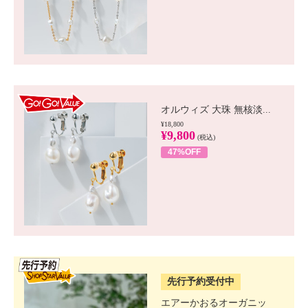
GO!GO! VALUE
オルウィズ 大珠 無核淡...
¥18,800
¥9,800
(税込)
47%OFF
SSV先行
先行予約受付中
エアーかおるオーガニッ