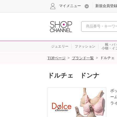
マイメニュー
新規会員登
心おどる
靴・バ
ジュエリー
ファッション
小物・イ
SALE
>
>
ドルチェ
TOPページ
ブランド一覧
ドルチェ ドンナ
ポ
ー
ラ