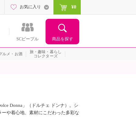
¥0
お気に入り
商品を探す
SCピープル
旅・趣味・暮らし
グルメ・お酒
コレクターズ
e Donna」（ドルチェ ドンナ）。シ
ラーや着心地、素材にこだわった多彩な