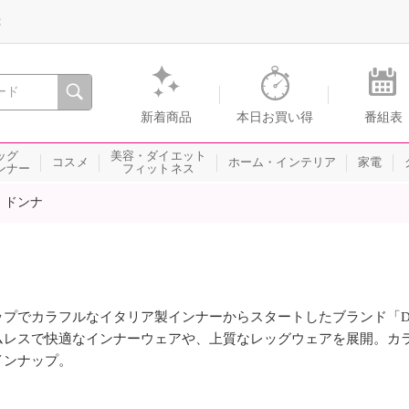
録
、瞬間を。通販・テレビショッピングのショップチャンネル
新着商品
本日お買い得
番組表
ッグ
美容・ダイエット
コスメ
ホーム・インテリア
家電
ンナー
フィットネス
 ドンナ
ップでカラフルなイタリア製インナーからスタートしたブランド「Dolc
ムレスで快適なインナーウェアや、上質なレッグウェアを展開。カ
インナップ。