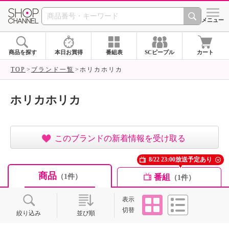
SHOP CHANNEL ショ
メニュー
商品を探す
本日お買得
番組表
SCピープル
カート
TOP
ブランド一覧
ホリカホリカ
ホリカホリカ
このブランドの新着情報を受け取る
8/22 23:00放送予定あり
商品
番組
（1件）
（1件）
タイル
リスト
表示
切替
絞り込み
並び順