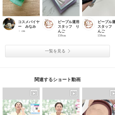
コスメバイヤ
ピープル運用
ピープル
ー みなみ
スタッフ り
スタッフ
－ cm
んご
んご
159cm
159cm
一覧を見る
関連するショート動画