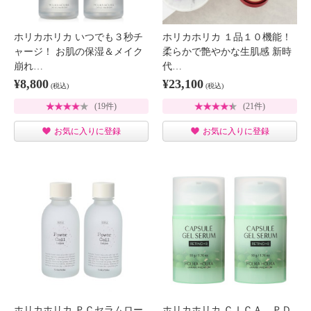
ホリカホリカ いつでも３秒チ
ホリカホリカ １品１０機能！
ャージ！ お肌の保湿＆メイク
柔らかで艶やかな生肌感 新時
崩れ…
代…
¥8,800
¥23,100
(税込)
(税込)
(19件)
(21件)
お気に入りに登録
お気に入りに登録
ホリカホリカ ＰＣセラムロー
ホリカホリカ ＣＩＣＡ ＰＤ