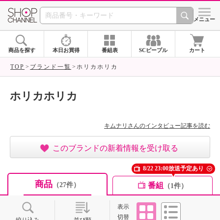
SHOP CHANNEL ショ
メニュー
商品を探す
本日お買得
番組表
SCピープル
カート
TOP
ブランド一覧
ホリカホリカ
ホリカホリカ
キムナリさんのインタビュー記事を読む
このブランドの新着情報を受け取る
8/22 23:00放送予定あり
商品
番組
（27件）
（1件）
タイル
リスト
表示
切替