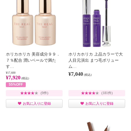
ホリカホリカ 美容成分９９．
ホリカホリカ 上品カラーで大
７％配合 潤いベールで満た
人目元演出 まつ毛ボリュー
す…
ム…
¥17,600
¥7,040
(税込)
¥7,920
(税込)
55%OFF
(9件)
(181件)
お気に入りに登録
お気に入りに登録