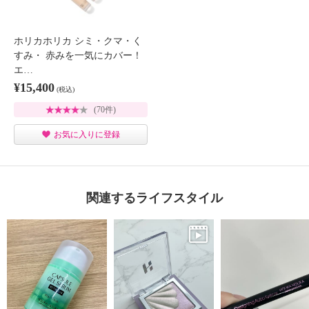
ホリカホリカ シミ・クマ・く
すみ・ 赤みを一気にカバー！
エ…
¥15,400
(税込)
(70件)
お気に入りに登録
関連するライフスタイル