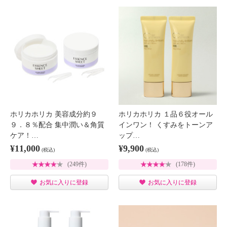
ホリカホリカ 美容成分約９
ホリカホリカ １品６役オール
９．８％配合 集中潤い＆角質
インワン！ くすみをトーンア
ケア！…
ップ…
¥11,000
¥9,900
(税込)
(税込)
(249件)
(178件)
お気に入りに登録
お気に入りに登録