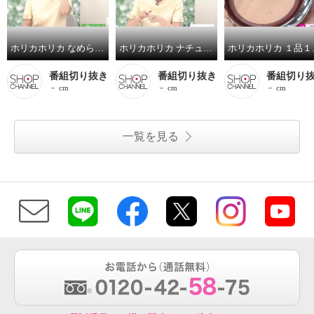
ホリカホリカ なめらかなキメのある ツヤ美肌を演出 紫外線も乾燥もブロック！ モイストＵＶパウダー ３個セット
ホリカホリカ ナチュラルに目元際立つ イージーラスティング ブラシライナー ＜ブラウン＞２本セット
ホリカホリカ １品１０機能！
番組切り抜き
番組切り抜き
番組切り
－ cm
－ cm
－ cm
一覧を見る