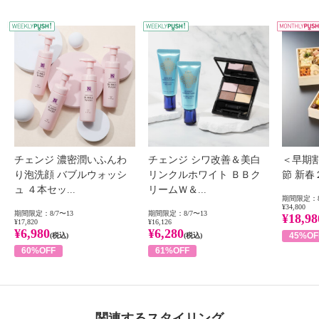
WEEKLY PUSH
W
チェンジ 濃密潤いふんわ
チェンジ シワ改善＆美白
＜早期
り泡洗顔 バブルウォッシ
リンクルホワイト ＢＢク
節 新
ュ ４本セッ...
リームＷ＆...
期間限定：8
¥34,800
期間限定：8/7〜13
期間限定：8/7〜13
¥18,98
¥17,820
¥16,126
¥6,980
¥6,280
45%OF
(税込)
(税込)
60%OFF
61%OFF
関連するスタイリング