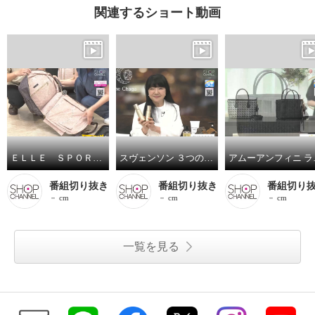
関連するショート動画
ＥＬＬＥ ＳＰＯＲＴ はっ水 取り外してリュックになる キューブ柄 キャリーカート
スヴェンソン ３つの有効成分配合 育毛、薄毛、脱毛の予防！ ザ・チャーガ薬用育毛剤 ２本スペシャルセット
アムーアンフ
番組切り抜き
番組切り抜き
番組切り
－ cm
－ cm
－ cm
一覧を見る