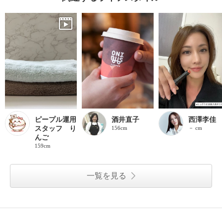
ピープル運用
酒井直子
西澤李佳
スタッフ り
156cm
－ cm
んご
159cm
一覧を見る