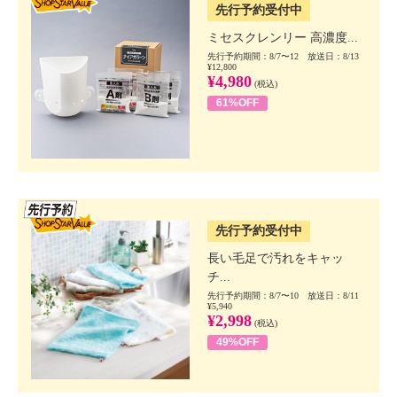
先行予約受付中
ミセスクレンリー 高濃度...
先行予約期間：8/7〜12 放送日：8/13
¥12,800
¥4,980
(税込)
61%OFF
SSV先行
先行予約受付中
長い毛足で汚れをキャッ
チ...
先行予約期間：8/7〜10 放送日：8/11
¥5,940
¥2,998
(税込)
49%OFF