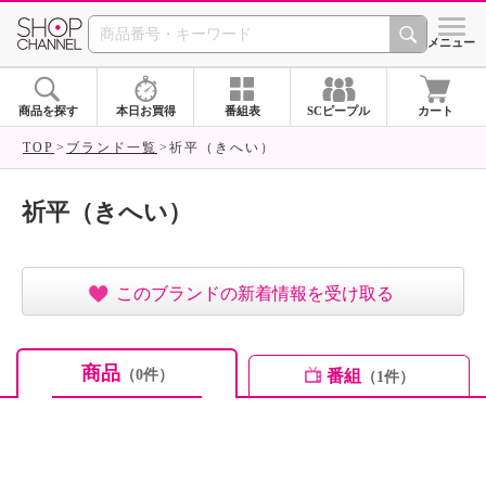
SHOP CHANNEL ショ
メニュー
商品を探す
本日お買得
番組表
SCピープル
カート
TOP
ブランド一覧
祈平（きへい）
祈平（きへい）
このブランドの新着情報を受け取る
商品
番組
（0件）
（1件）