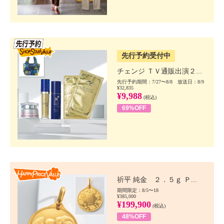
SSV先行
先行予約受付中
チェンジ ＴＶ通販出演２...
先行予約期間：7/27〜8/8 放送日：8/9
¥32,835
¥9,988
(税込)
69%OFF
Happy Price value
祈平 純金 ２．５ｇ Ｐ...
期間限定：8/5〜18
¥385,000
¥199,900
(税込)
48%OFF