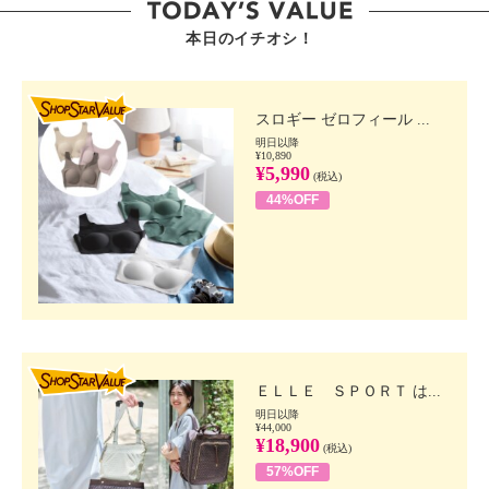
本日のイチオシ！
SHOP STAR VALUE
スロギー ゼロフィール ...
明日以降
¥10,890
¥5,990
(税込)
44%OFF
SHOP STAR VALUE
ＥＬＬＥ ＳＰＯＲＴ は...
明日以降
¥44,000
¥18,900
(税込)
57%OFF