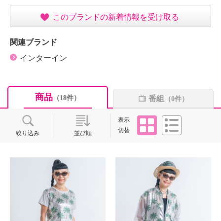
このブランドの新着情報を受け取る
関連ブランド
インターイン
商品
番組
（18件）
（0件）
タイル
リスト
表示
切替
絞り込み
並び順