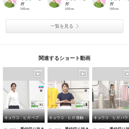
ガ
ガ
ガ
160cm
160cm
160cm
一覧を見る
関連するショート動画
キョウコ ヒガ ペプラム シャツブラウス
キョウコ ヒガ 接触冷感 フロント刺しゅう プルオーバー
キョウ