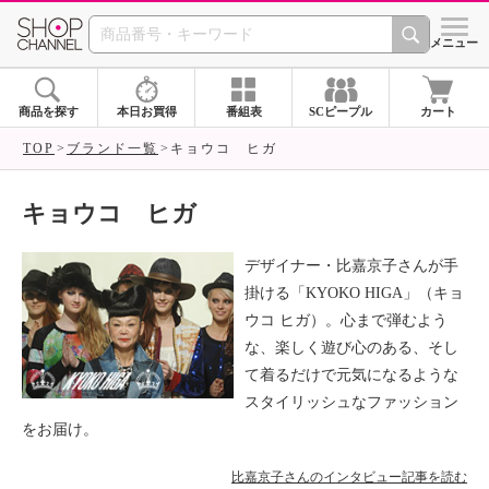
SHOP CHANNEL ショ
メニュー
商品を探す
本日お買得
番組表
SCピープル
カート
TOP
ブランド一覧
キョウコ ヒガ
キョウコ ヒガ
デザイナー・比嘉京子さんが手
掛ける「KYOKO HIGA」（キョ
ウコ ヒガ）。心まで弾むよう
な、楽しく遊び心のある、そし
て着るだけで元気になるような
スタイリッシュなファッション
をお届け。
比嘉京子さんのインタビュー記事を読む