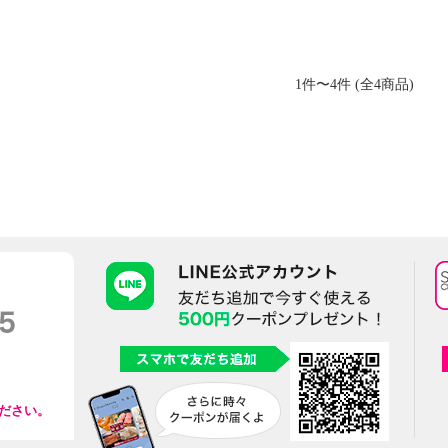
1件〜4件 (全4商品)
ださい。