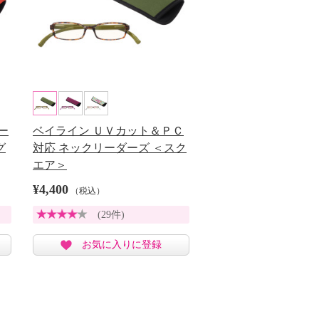
ー
ベイライン ＵＶカット＆ＰＣ
グ
対応 ネックリーダーズ ＜スク
エア＞
¥4,400
（税込）
(29件)
お気に入りに登録