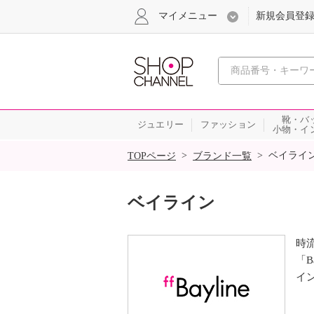
マイメニュー
新規会員登
心おどる
靴・バ
ジュエリー
ファッション
小物・イ
SALE
>
>
ベイライ
TOPページ
ブランド一覧
ベイライン
時
「
イ