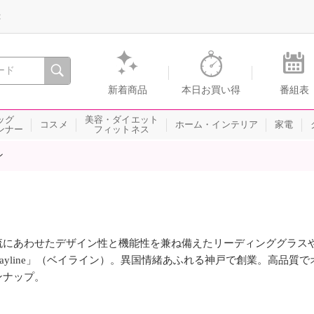
録
、瞬間を。通販・テレビショッピングのショップチャンネル
新着商品
本日お買い得
番組表
ッグ
美容・ダイエット
コスメ
ホーム・インテリア
家電
ンナー
フィットネス
ン
流にあわせたデザイン性と機能性を兼ね備えたリーディンググラス
Bayline」（ベイライン）。異国情緒あふれる神戸で創業。高品質
ンナップ。