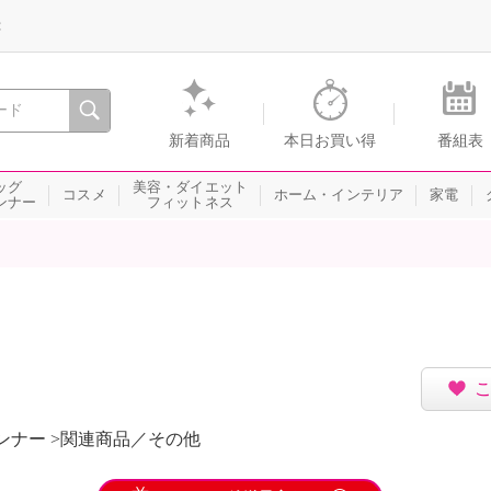
録
、瞬間を。通販・テレビショッピングのショップチャンネル
新着商品
本日お買い得
番組表
ッグ
美容・ダイエット
コスメ
ホーム・インテリア
家電
ンナー
フィットネス
ンナー >関連商品／その他