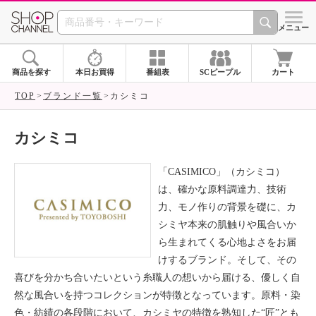
SHOP CHANNEL ショ
メニュー
商品を探す
本日お買得
番組表
SCピープル
カート
TOP
ブランド一覧
カシミコ
カシミコ
「CASIMICO」（カシミコ）
は、確かな原料調達力、技術
力、モノ作りの背景を礎に、カ
シミヤ本来の肌触りや風合いか
ら生まれてくる心地よさをお届
けするブランド。そして、その
喜びを分かち合いたいという糸職人の想いから届ける、優しく自
然な風合いを持つコレクションが特徴となっています。原料・染
色・紡績の各段階において、カシミヤの特徴を熟知した“匠”とも