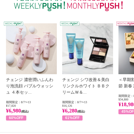
WEEKLY PUSH
W
チェンジ 濃密潤いふんわ
チェンジ シワ改善＆美白
＜早期
り泡洗顔 バブルウォッシ
リンクルホワイト ＢＢク
節 新
ュ ４本セッ...
リームＷ＆...
期間限定：8
¥34,800
期間限定：8/7〜13
期間限定：8/7〜13
¥18,98
¥17,820
¥16,126
¥6,980
¥6,280
45%OF
(税込)
(税込)
60%OFF
61%OFF