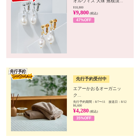
オルウィズ 大珠 無核淡...
¥18,800
¥9,800
(税込)
47%OFF
SSV先行
先行予約受付中
エアーかおるオーガニッ
ク...
先行予約期間：8/7〜11 放送日：8/12
¥6,600
¥4,280
(税込)
35%OFF