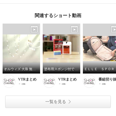
関連するショート動画
オルウィズ 大珠 無核淡水バロックパール ステーションネックレス／イヤリング／ピアス
塗布用スポンジ付で サッと塗り伸ばし 乾かすだけ簡単！ 輝きが戻るフロアワックス シャイントップＱ１０ ＜１リットル＞
ＥＬＬＥ ＳＰＯＲＴ はっ水 取り外
VTRまとめ
VTRまとめ
番組切り
－ cm
－ cm
－ cm
一覧を見る