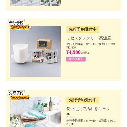
SSV先行
先行予約受付中
ミセスクレンリー 高濃度...
先行予約期間：8/7〜12 放送日：8/13
¥12,800
¥4,980
(税込)
61%OFF
SSV先行
先行予約受付中
長い毛足で汚れをキャッ
チ...
先行予約期間：8/7〜10 放送日：8/11
¥5,940