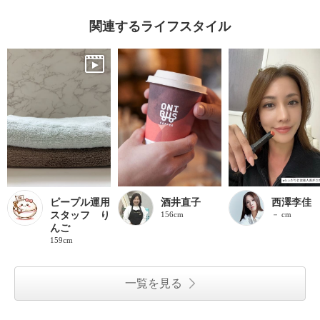
関連するライフスタイル
ピープル運用
酒井直子
西澤李佳
スタッフ り
156cm
－ cm
んご
159cm
一覧を見る