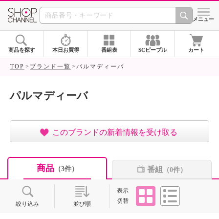
SHOP CHANNEL ショ
メニュー
商品を探す
本日お買得
番組表
SCピープル
カート
TOP
ブランド一覧
パルマディーバ
パルマディーバ
このブランドの新着情報を受け取る
商品
番組
（3件）
（0件）
タイル
リスト
表示
切替
絞り込み
並び順