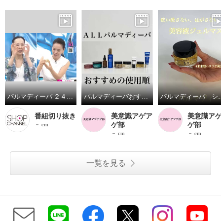
パルマディーバ ２４時間いつでも使える ゴージャスな素肌美パック シャンパンジェルマスク ゴージャスＨ ４個分特別セット
パルマディーバおすすめ使用順
パルマディーバ シャンパ
番組切り抜き
美意識アゲア
美意識ア
－ cm
ゲ部
ゲ部
－ cm
－ cm
一覧を見る