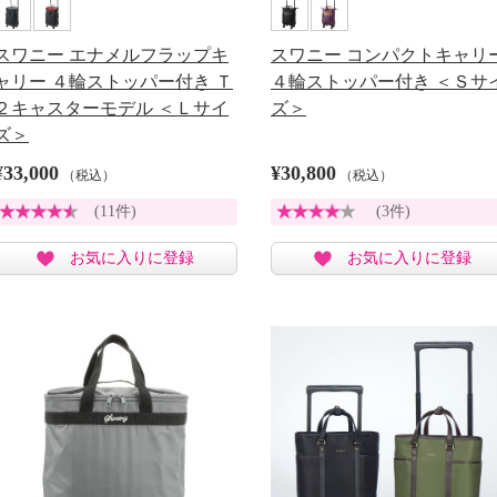
スワニー エナメルフラップキ
スワニー コンパクトキャリ
ャリー ４輪ストッパー付き Ｔ
４輪ストッパー付き ＜Ｓサ
２キャスターモデル ＜Ｌサイ
ズ＞
ズ＞
¥33,000
¥30,800
（税込）
（税込）
(11件)
(3件)
お気に入りに登録
お気に入りに登録