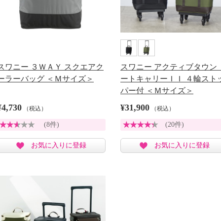
スワニー ３ＷＡＹ スクエアク
スワニー アクティブタウン 
ーラーバッグ ＜Ｍサイズ＞
ートキャリーＩＩ ４輪スト
パー付 ＜Ｍサイズ＞
¥4,730
¥31,900
（税込）
（税込）
(8件)
(20件)
お気に入りに登録
お気に入りに登録