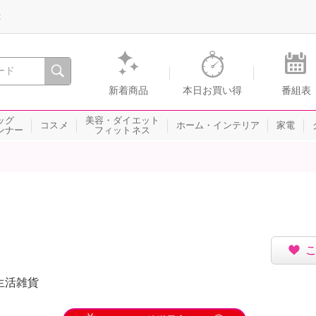
録
、瞬間を。通販・テレビショッピングのショップチャンネル
新着商品
本日お買い得
番組表
ッグ
美容・ダイエット
コスメ
ホーム・インテリア
家電
ンナー
フィットネス
生活雑貨