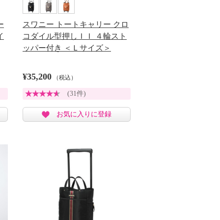
ー
スワニー トートキャリー クロ
イ
コダイル型押しＩＩ ４輪スト
ッパー付き ＜Ｌサイズ＞
¥35,200
（税込）
(31件)
お気に入りに登録