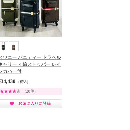
スワニー バニティー トラベル
キャリー ４輪ストッパー レイ
ンカバー付
¥34,430
（税込）
(28件)
お気に入りに登録