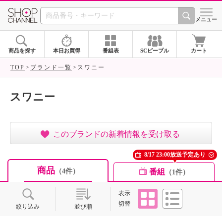
SHOP CHANNEL ショ
メニュー
商品を探す
本日お買得
番組表
SCピープル
カート
TOP
ブランド一覧
スワニー
スワニー
このブランドの新着情報を受け取る
8/17 23:00放送予定あり
商品
番組
（4件）
（1件）
タイル
リスト
表示
切替
絞り込み
並び順