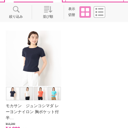
タイル
リスト
表示
切替
絞り込み
並び順
モカサン ジュンコシマダ レ
ーヨンナイロン 胸ポケット付
半…
¥13,200