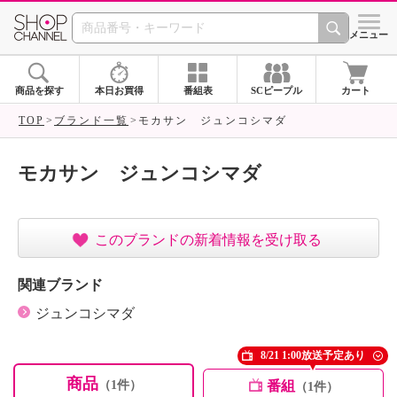
SHOP CHANNEL ショ
メニュー
商品を探す
本日お買得
番組表
SCピープル
カート
TOP
ブランド一覧
モカサン ジュンコシマダ
モカサン ジュンコシマダ
このブランドの新着情報を受け取る
関連ブランド
ジュンコシマダ
8/21 1:00放送予定あり
商品
番組
（1件）
（1件）