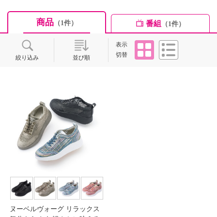
商品
番組
（1件）
（1件）
タイル
リスト
表示
切替
絞り込み
並び順
ヌーベルヴォーグ リラックス