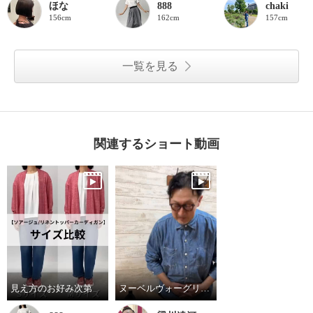
ほな
888
chaki
156cm
162cm
157cm
一覧を見る
関連するショート動画
見え方のお好み次第
ヌーベルヴォーグリラックスのブレードスニーカー