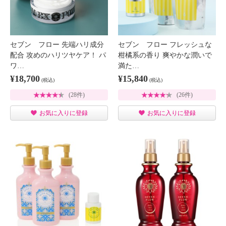
セブン フロー 先端ハリ成分
セブン フロー フレッシュな
配合 攻めのハリツヤケア！ パ
柑橘系の香り 爽やかな潤いで
ワ…
満た…
¥18,700
¥15,840
(税込)
(税込)
(28件)
(26件)
お気に入りに登録
お気に入りに登録