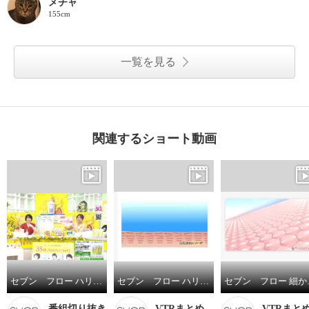
メチャ
155cm
一覧を見る
関連するショート動画
セブン フロー ハリツヤ潤い美肌へ導く 肌なじみよくベタつかない ジェルオイル美容液 ハーブ サーキュレイト オイル サマー ジェル ３本特別セット
セブン フロー ハリツヤ潤い美肌へ導く 肌なじみよくベタつかない ジェルオイル美容液 ハーブ サーキュレイト オイル サマー ジェル ３本特別セット
セブン フロー 細かいミスト
番組切り抜き
VTRまとめ
VTRまと