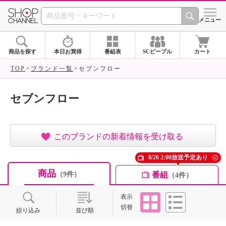
SHOP CHANNEL ショ
メニュー
商品を探す
本日お買得
番組表
SCピープル
カート
TOP
ブランド一覧
セブンフロー
セブンフロー
このブランドの新着情報を受け取る
8/26 2:00放送予定あり
商品
番組
（9件）
（4件）
タイル
リスト
表示
切替
絞り込み
並び順