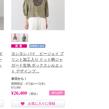
ド
ヨシヨシ バイ ピージェイ プ
ー
リント加工入り ドット柄ジャ
ッ
ガード生地 ボックスシルエッ
ト デザインブ…
本日から！
期間限定：8/7(金)〜13(木)
¥33,000
¥26,400
20%OFF
（税込）
お気に入りに登録