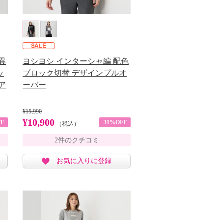
異
ヨシヨシ インターシャ編 配色
ッ
ブロック切替 デザインプルオ
ア
ーバー
¥15,990
¥10,900
F
31%OFF
（税込）
2件のクチコミ
お気に入りに登録