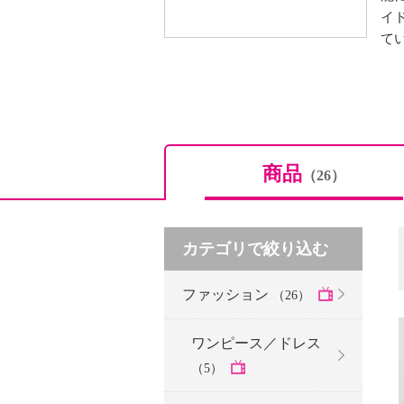
イ
て
商品
（26）
カテゴリで絞り込む
ファッション
（26）
ワンピース／ドレス
（5）