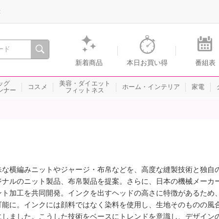
録
、瞬間を。通販・テレビショッピングのショップチャンネル
新着商品
本日お買い得
番組表
ッグ
美容・ダイエット
コスメ
ホーム・インテリア
家電
ンナー
フィットネス
殊な横編みニットやジャージ・布帛などを、高度な縫製技術と独自
ジナルのニット製品、布帛製品を提案。さらに、日本の機械メーカ
ント加工を共同開発。インクを出すヘッドの高さに特徴があるため
可能に。インクには顔料ではなく染料を使用し、生地そのものの風
にしました。こうした技術をベースにトレンドを意識し、デザイン