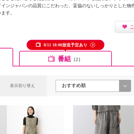
ドインジャパンの品質にこだわった、妥協のないしっかりとした物
います。
8/11 18:00放送予定あり
番組
（2）
表示切り替え