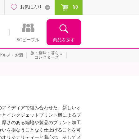
¥0
お気に入り
商品を探す
SCピープル
旅・趣味・暮らし
グルメ・お酒
コレクターズ
のアイディアで組み合わせた、新しいオ
ーとインクジェットプリント機によるプ
、厚さのある編地や製品のプリント加工
合いを損なうことなく仕上げることを可
のオリジナリティーと着心地、そしてメ