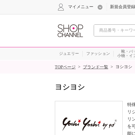
マイメニュー
新規会員登
心おどる
靴・バ
ジュエリー
ファッション
小物・イ
SALE
>
>
ヨシヨシ
TOPページ
ブランド一覧
ヨシヨシ
特
リ
リ
を
能