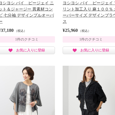
ヨシヨシ バイ ピージェイ ニ
ヨシヨシ バイ ピージェイ 
ット＆ジャージー 異素材コン
リント加工入り 麻１００％ 
ビ 七分袖 デザインプルオーバ
ーバーサイズ デザインブラ
ー
ス
¥37,180
¥25,960
（税込）
（税込）
1件のクチコミ
1件のクチコミ
お気に入りに登録
お気に入りに登録