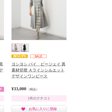
異
ヨシヨシ バイ ピージェイ 異
デ
素材切替 Ａラインシルエット
デザインワンピース
¥33,000
F
（税込）
1件のクチコミ
お気に入りに登録