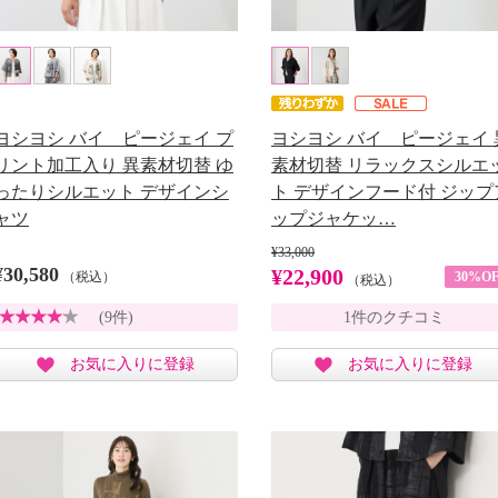
ヨシヨシ バイ ピージェイ プ
ヨシヨシ バイ ピージェイ 
リント加工入り 異素材切替 ゆ
素材切替 リラックスシルエ
ったりシルエット デザインシ
ト デザインフード付 ジップ
ャツ
ップジャケッ…
¥33,000
¥30,580
¥22,900
（税込）
30%OF
（税込）
(9件)
1件のクチコミ
お気に入りに登録
お気に入りに登録