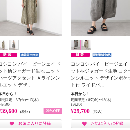
ヨシヨシ バイ ピージェイ ド
ヨシヨシ バイ ピージェイ 
ット柄ジャガード生地 ニット
ット柄ジャガード生地 コク
パーツアクセント Ａラインシ
ンシルエット デザインポケ
ルエット デザ…
ト付 ワイドパ…
本日から！
本日から！
期間限定：8/7(金)〜13(木)
期間限定：8/7(金)〜13(木)
49,500
¥36,850
¥39,600
¥29,700
20%OFF
（税込）
（税込）
お気に入りに登録
お気に入りに登録