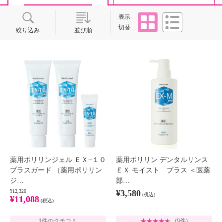
タイル
リスト
表示
切替
絞り込み
並び順
薬用ポリリンジェル ＥＸ−１０
薬用ポリリン デンタルリンス
プラスガード （薬用ポリリン
ＥＸ モイスト プラス ＜医薬
ジ…
部…
¥12,320
¥3,580
(税込)
¥11,088
(税込)
1件のクチコミ
(9件)