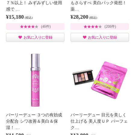
７％以上！ みずみずしい使用
もさらすべ 美白パック発想！
感で …
薬…
¥15,180
¥28,200
(税込)
(税込)
(46件)
(208件)
お気に入りに登録
お気に入りに登録
パーリーデュー ３つの有効成
パーリーデュー 目元を美しく
分配合 シワ改善＆美白＆保
仕上げる 美人度ＵＰ パーフェ
湿！ …
ク…