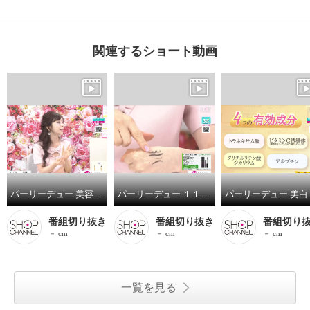
関連するショート動画
パーリーデュー 美容成分を９５種類配合 眉毛に潤いハリツヤ！ 濃淡自在なリキッドタイプ 新美まゆアイブロウ Ｐ ＜ビューティブラウン＞ ３本セット
パーリーデュー １１０種類の美容成分配合 ウォータープルーフなのに お湯で簡単オフ！ 目力うるうるライナー ＜プレミアム ジュエルブラック＞ ３本セット
パーリーデュー 美白セラムシリーズ最高
番組切り抜き
番組切り抜き
番組切り
－ cm
－ cm
－ cm
一覧を見る