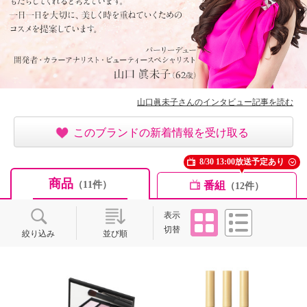
山口眞未子さんのインタビュー記事を読む
このブランドの新着情報を受け取る
8/30 13:00放送予定あり
商品
番組
（11件）
（12件）
タイル
リスト
表示
切替
絞り込み
並び順