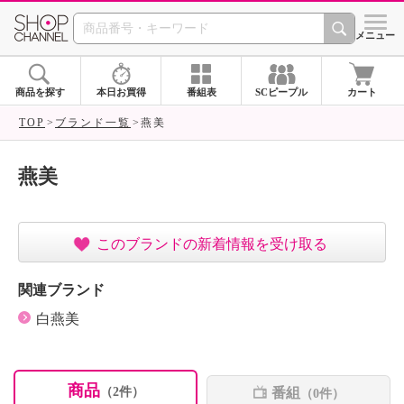
SHOP CHANNEL ショ
メニュー
商品を探す
本日お買得
番組表
SCピープル
カート
TOP
ブランド一覧
燕美
燕美
このブランドの新着情報を受け取る
関連ブランド
白燕美
商品
番組
（2件）
（0件）