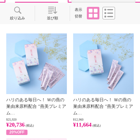
タイル
リスト
表示
切替
絞り込み
並び順
ハリのある毎日へ！ Ｗの燕の
ハリのある毎日へ！ Ｗの燕の
巣由来原料配合 “燕美プレミア
巣由来原料配合 “燕美プレミア
ム…
ム…
¥25,920
¥12,960
¥20,736
¥11,664
(税込)
(税込)
20%OFF