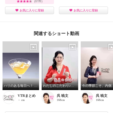
(67件)
お気に入りに登録
お気に入りに登録
関連するショート動画
ハリのある毎日へ！ Ｗの燕の巣由来原料配合 “燕美プレミアム” ２箱セット
わたしのこだわり♪燕美の美味しさ！
今の季節こそ、内側
VTRまとめ
呉 暁文
呉 暁文
－ cm
168cm
168cm