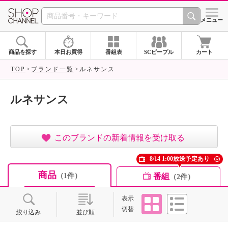
SHOP CHANNEL ショ
メニュー
商品を探す
本日お買得
番組表
SCピープル
カート
TOP
ブランド一覧
ルネサンス
ルネサンス
このブランドの新着情報を受け取る
8/14 1:00放送予定あり
商品
番組
（1件）
（2件）
タイル
リスト
表示
切替
絞り込み
並び順