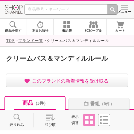
SHOP CHANNEL ショ
メニュー
商品を探す
本日お買得
番組表
SCピープル
カート
TOP
ブランド一覧
クリームバス＆マンディルルール
クリームバス＆マンディルルール
このブランドの新着情報を受け取る
商品
番組
（3件）
（0件）
タイル
リスト
表示
切替
絞り込み
並び順