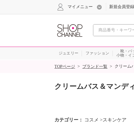
マイメニュー
新規会員登
心おどる
靴・バ
ジュエリー
ファッション
小物・イ
SALE
>
>
クリーム
TOPページ
ブランド一覧
クリームバス＆マンデ
カテゴリー
コスメ >スキンケア