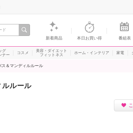
録
、瞬間を。通販・テレビショッピングのショップチャンネル
新着商品
本日お買い得
番組表
ッグ
美容・ダイエット
コスメ
ホーム・インテリア
家電
ンナー
フィットネス
バス＆マンディルルール
ィルルール