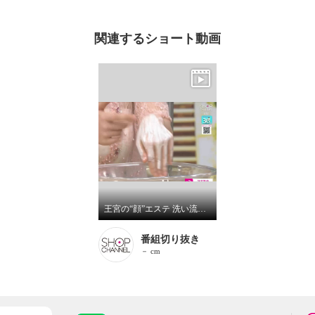
関連するショート動画
王宮の“顔”エステ 洗い流して全顔透明美肌へ 角質・保湿・ 肌引き締めケアが完結！ バンクワン フェイシャルパック ２本セット
番組切り抜き
－ cm