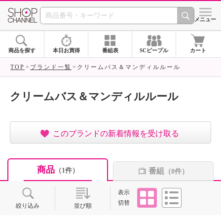
SHOP CHANNEL ショ
メニュー
商品を探す
本日お買得
番組表
SCピープル
カート
TOP
ブランド一覧
クリームバス＆マンディルルール
クリームバス＆マンディルルール
このブランドの新着情報を受け取る
商品
番組
（1件）
（0件）
タイル
リスト
表示
切替
絞り込み
並び順